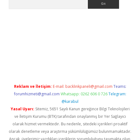
Arama
ino
Reklam ve İletişim:
E-mail:
backlinkpaneli@gmail.com
Teams:
forumhizmeti@gmail.com
Whatsapp: 0262 606 0 726
Telegram:
@karabul
Yasal Uyarı:
Sitemiz, 5651 Sayılı Kanun gereğince Bilgi Teknolojileri
ve İletişim Kurumu (BTK) tarafından onaylanmış bir Yer Sağlayıcı
olarak hizmet vermektedir. Bu nedenle, sitedeki içerikleri proaktif
olarak denetleme veya araştırma yükümlülüğümüz bulunmamaktadır.
Ancak, üyelerimiz yazdıkları içeriklerin sorumluluğunu taşımakta olup,