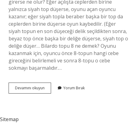
girerse ne olur? Eğer açılışta ceplerden birine
yalnızca siyah top düşerse, oyunu açan oyuncu
kazanır; eğer siyah topla beraber başka bir top da
ceplerden birine düşerse oyun kaybedilir. (Eğer
siyah topun en son düşeceği delik seçildikten sonra,
beyaz top önce başka bir deliğe düşerse, siyah top o
deliğe düşer… Bilardo topu 8 ne demek? Oyunu
kazanmak için, oyuncu önce 8-topun hangi cebe
gireceğini belirlemeli ve sonra 8-topu o cebe
sokmayı başarmalıdır.…
Bilardoda
Devamını okuyun
Yorum Bırak
Top
Nasıl
Belirlenir
Sitemap