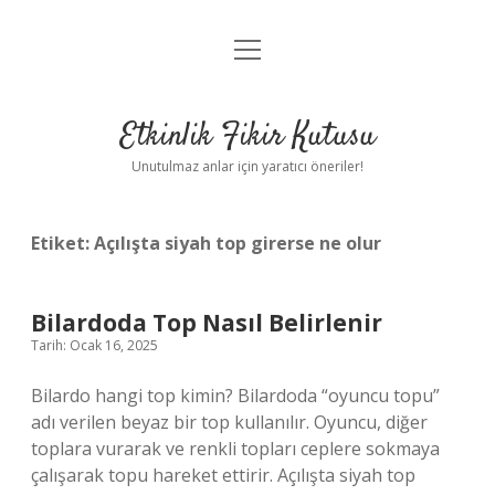
menüyü
Anasayfa
aç
Gizlilik Politikası
Etkinlik Fikir Kutusu
Yasal Uyarı
Unutulmaz anlar için yaratıcı öneriler!
Hakkımızda
Etiket:
Açılışta siyah top girerse ne olur
Bilardoda Top Nasıl Belirlenir
Tarih: Ocak 16, 2025
Bilardo hangi top kimin? Bilardoda “oyuncu topu”
adı verilen beyaz bir top kullanılır. Oyuncu, diğer
toplara vurarak ve renkli topları ceplere sokmaya
çalışarak topu hareket ettirir. Açılışta siyah top