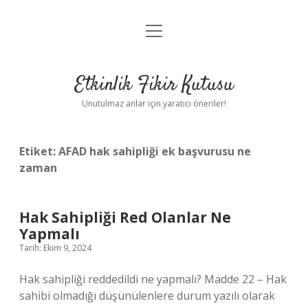
menüyü
Anasayfa
aç
Gizlilik Politikası
Etkinlik Fikir Kutusu
Yasal Uyarı
Unutulmaz anlar için yaratıcı öneriler!
Hakkımızda
Etiket:
AFAD hak sahipliği ek başvurusu ne
zaman
Hak Sahipliği Red Olanlar Ne
Yapmalı
Tarih: Ekim 9, 2024
Hak sahipliği reddedildi ne yapmalı? Madde 22 – Hak
sahibi olmadığı düşünülenlere durum yazılı olarak