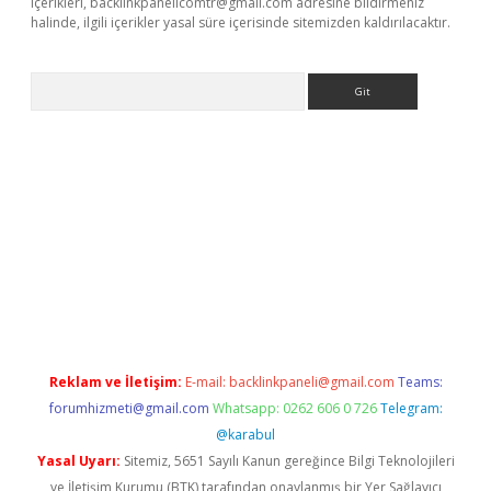
içerikleri,
backlinkpanelicomtr@gmail.com
adresine bildirmeniz
halinde, ilgili içerikler yasal süre içerisinde sitemizden kaldırılacaktır.
Arama
no
Reklam ve İletişim:
E-mail:
backlinkpaneli@gmail.com
Teams:
forumhizmeti@gmail.com
Whatsapp: 0262 606 0 726
Telegram:
@karabul
Yasal Uyarı:
Sitemiz, 5651 Sayılı Kanun gereğince Bilgi Teknolojileri
ve İletişim Kurumu (BTK) tarafından onaylanmış bir Yer Sağlayıcı