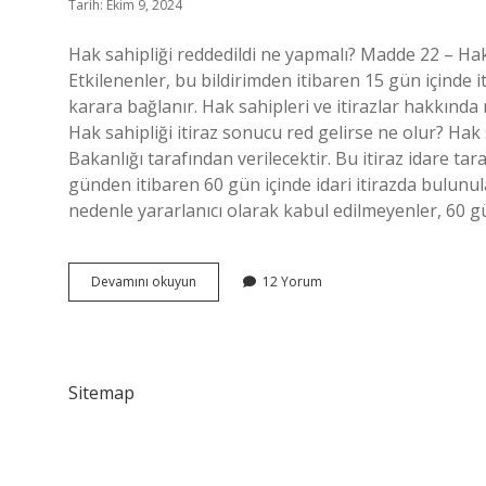
Tarih: Ekim 9, 2024
Hak sahipliği reddedildi ne yapmalı? Madde 22 – Hak 
Etkilenenler, bu bildirimden itibaren 15 gün içinde it
karara bağlanır. Hak sahipleri ve itirazlar hakkında 
Hak sahipliği itiraz sonucu red gelirse ne olur? Hak
Bakanlığı tarafından verilecektir. Bu itiraz idare ta
günden itibaren 60 gün içinde idari itirazda bulunul
nedenle yararlanıcı olarak kabul edilmeyenler, 60 
Hak
Devamını okuyun
12 Yorum
Sahipliği
Red
Olanlar
Ne
Yapmalı
Sitemap