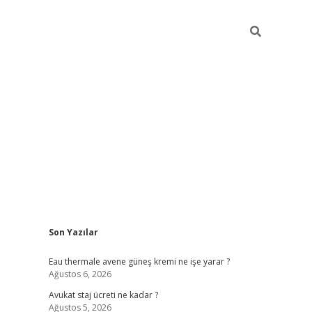
Sidebar
Son Yazılar
vdcasino
Eau thermale avene güneş kremi ne işe yarar ?
Ağustos 6, 2026
Avukat staj ücreti ne kadar ?
Ağustos 5, 2026