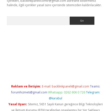
içerikleri,
backlinkpanelicomtr@gmail.com
adresine bildirmeniz
halinde, ilgili içerikler yasal süre içerisinde sitemizden kaldırılacaktır.
Arama
ino
Reklam ve İletişim:
E-mail:
backlinkpaneli@gmail.com
Teams:
forumhizmeti@gmail.com
Whatsapp: 0262 606 0 726
Telegram:
@karabul
Yasal Uyarı:
Sitemiz, 5651 Sayılı Kanun gereğince Bilgi Teknolojileri
ve İletişim Kurumu (BTK) tarafından onaylanmış bir Yer Sağlayıcı