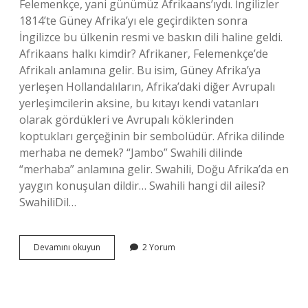
Felemenkçe, yani günümüz Afrikaans’ıydı. İngilizler
1814’te Güney Afrika’yı ele geçirdikten sonra
İngilizce bu ülkenin resmi ve baskın dili haline geldi.
Afrikaans halkı kimdir? Afrikaner, Felemenkçe’de
Afrikalı anlamına gelir. Bu isim, Güney Afrika’ya
yerleşen Hollandalıların, Afrika’daki diğer Avrupalı ​​
yerleşimcilerin aksine, bu kıtayı kendi vatanları
olarak gördükleri ve Avrupalı ​​köklerinden
koptukları gerçeğinin bir sembolüdür. Afrika dilinde
merhaba ne demek? “Jambo” Swahili dilinde
“merhaba” anlamına gelir. Swahili, Doğu Afrika’da en
yaygın konuşulan dildir… Swahili hangi dil ailesi?
SwahiliDil…
Afrikanca
Devamını okuyun
2 Yorum
Hangi
Dil