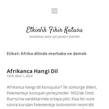
menüyü
Anasayfa
aç
Gizlilik Politikası
Etkinlik Fikir Kutusu
Yasal Uyarı
Unutulmaz anlar için yaratıcı öneriler!
Hakkımızda
Etiket:
Afrika dilinde merhaba ne demek
Afrikanca Hangi Dil
Tarih: Ekim 1, 2024
Afrikanca hangi dil konuşulur? İlk sömürge dilleri,
Felemenkçe konuşan yerleşimciler 1652’de Ümit
Burnu’na vardıklarında ortaya çıktı. Kısa bir süre
sonra kurulan Felemenkçe kolonisinin resmi dili