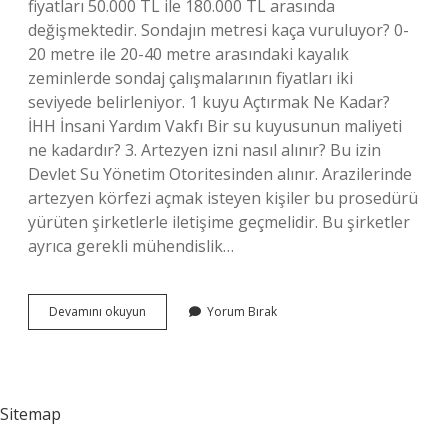
fiyatları 50.000 TL ile 180.000 TL arasında
değişmektedir. Sondajın metresi kaça vuruluyor? 0-
20 metre ile 20-40 metre arasındaki kayalık
zeminlerde sondaj çalışmalarının fiyatları iki
seviyede belirleniyor. 1 kuyu Açtırmak Ne Kadar?
İHH İnsani Yardım Vakfı Bir su kuyusunun maliyeti
ne kadardır? 3. Artezyen izni nasıl alınır? Bu izin
Devlet Su Yönetim Otoritesinden alınır. Arazilerinde
artezyen körfezi açmak isteyen kişiler bu prosedürü
yürüten şirketlerle iletişime geçmelidir. Bu şirketler
ayrıca gerekli mühendislik…
Artezyen
Devamını okuyun
Yorum Bırak
Ne
Kadara
Mal
Olur
Sitemap