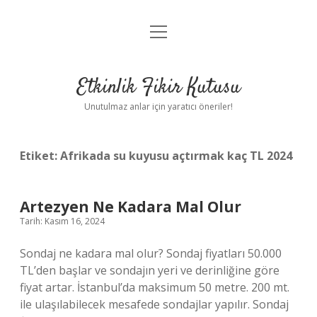
menüyü
Anasayfa
aç
Gizlilik Politikası
Etkinlik Fikir Kutusu
Yasal Uyarı
Unutulmaz anlar için yaratıcı öneriler!
Hakkımızda
Etiket:
Afrikada su kuyusu açtırmak kaç TL 2024
Artezyen Ne Kadara Mal Olur
Tarih: Kasım 16, 2024
Sondaj ne kadara mal olur? Sondaj fiyatları 50.000
TL’den başlar ve sondajın yeri ve derinliğine göre
fiyat artar. İstanbul’da maksimum 50 metre. 200 mt.
ile ulaşılabilecek mesafede sondajlar yapılır. Sondaj