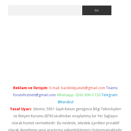
Arama
ino
Reklam ve İletişim:
E-mail:
backlinkpaneli@gmail.com
Teams:
forumhizmeti@gmail.com
Whatsapp: 0262 606 0 726
Telegram:
@karabul
Yasal Uyarı:
Sitemiz, 5651 Sayılı Kanun gereğince Bilgi Teknolojileri
ve İletişim Kurumu (BTK) tarafından onaylanmış bir Yer Sağlayıcı
olarak hizmet vermektedir. Bu nedenle, sitedeki içerikleri proaktif
olarak denetleme veya araştırma yükümlülüğümüz bulunmamaktadır.