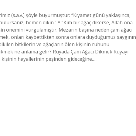
iz (s.a.v.) şöyle buyurmuştur: “Kıyamet günü yaklaşınca,
 bulursanız, hemen dikin.” * “Kim bir ağaç dikerse, Allah ona
nin önemini vurgulamıştır. Mezarın başına neden çam ağacı
dikmek, onları kaybettikten sonra onlara duyduğumuz saygının
dikilen bitkilerin ve ağaçların ölen kişinin ruhunu
cı dikmek ne anlama gelir? Rüyada Çam Ağacı Dikmek Rüyayı
 kişinin hayallerinin peşinden gideceğine,…