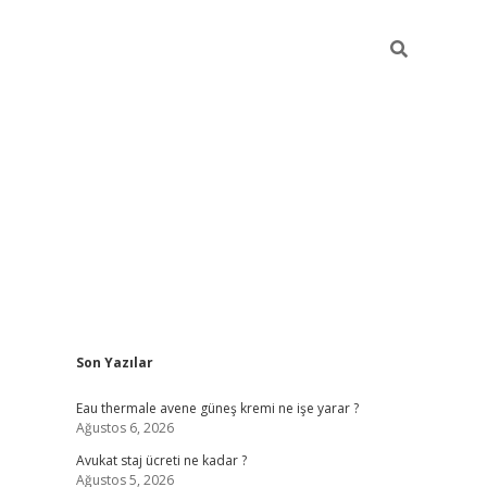
Sidebar
Son Yazılar
vdcasino
Eau thermale avene güneş kremi ne işe yarar ?
Ağustos 6, 2026
Avukat staj ücreti ne kadar ?
Ağustos 5, 2026