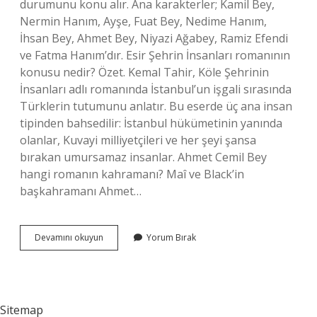
durumunu konu alır. Ana karakterler; Kamil Bey,
Nermin Hanım, Ayşe, Fuat Bey, Nedime Hanım,
İhsan Bey, Ahmet Bey, Niyazi Ağabey, Ramiz Efendi
ve Fatma Hanım’dır. Esir Şehrin İnsanları romanının
konusu nedir? Özet. Kemal Tahir, Köle Şehrinin
İnsanları adlı romanında İstanbul’un işgali sırasında
Türklerin tutumunu anlatır. Bu eserde üç ana insan
tipinden bahsedilir: İstanbul hükümetinin yanında
olanlar, Kuvayi milliyetçileri ve her şeyi şansa
bırakan umursamaz insanlar. Ahmet Cemil Bey
hangi romanın kahramanı? Maî ve Black’in
başkahramanı Ahmet…
Kamil
Devamını okuyun
Yorum Bırak
Bey
Hangi
Eserin
Kahramanı
Sitemap