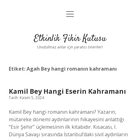
menüyü
Anasayfa
aç
Gizlilik Politikası
Etkinlik Fikir Kutusu
Yasal Uyarı
Unutulmaz anlar için yaratıcı öneriler!
Hakkımızda
Etiket:
Agah Bey hangi romanın kahramanı
Kamil Bey Hangi Eserin Kahramanı
Tarih: Kasım 5, 2024
Kamil Bey hangi romanın kahramanı? Yazarın,
mütareke dönemi aydınlarının hikayesini anlattığı
“Esir Şehir” üçlemesinin ilk kitabıdır. Kısacası, I.
Dünya Savaşı sırasında İstanbul’daki sivil aydınların