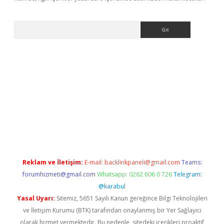
Arama
no
Reklam ve İletişim:
E-mail:
backlinkpaneli@gmail.com
Teams:
forumhizmeti@gmail.com
Whatsapp: 0262 606 0 726
Telegram:
@karabul
Yasal Uyarı:
Sitemiz, 5651 Sayılı Kanun gereğince Bilgi Teknolojileri
ve İletişim Kurumu (BTK) tarafından onaylanmış bir Yer Sağlayıcı
olarak hizmet vermektedir. Bu nedenle, sitedeki içerikleri proaktif