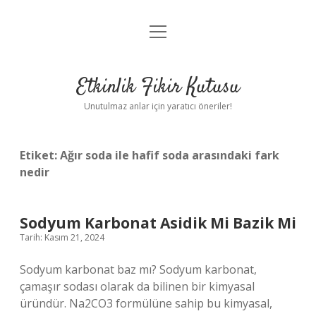
menüyü
Anasayfa
aç
Gizlilik Politikası
Etkinlik Fikir Kutusu
Yasal Uyarı
Unutulmaz anlar için yaratıcı öneriler!
Hakkımızda
Etiket:
Ağır soda ile hafif soda arasındaki fark
nedir
Sodyum Karbonat Asidik Mi Bazik Mi
Tarih: Kasım 21, 2024
Sodyum karbonat baz mı? Sodyum karbonat,
çamaşır sodası olarak da bilinen bir kimyasal
üründür. Na2CO3 formülüne sahip bu kimyasal,