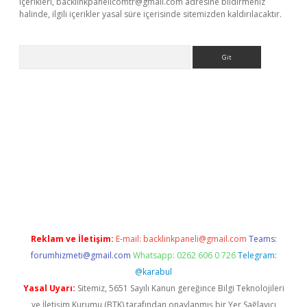
içerikleri,
backlinkpanelicomtr@gmail.com
adresine bildirmeniz
halinde, ilgili içerikler yasal süre içerisinde sitemizden kaldırılacaktır.
Arama
ino
Reklam ve İletişim:
E-mail:
backlinkpaneli@gmail.com
Teams:
forumhizmeti@gmail.com
Whatsapp: 0262 606 0 726
Telegram:
@karabul
Yasal Uyarı:
Sitemiz, 5651 Sayılı Kanun gereğince Bilgi Teknolojileri
ve İletişim Kurumu (BTK) tarafından onaylanmış bir Yer Sağlayıcı