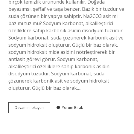
birçok temizlik ürününde kullanılır. Doğada
beyazımsı, şeffaf ve taşa benzer. Bazik bir tuzdur ve
suda çözünen bir yapıya sahiptir. Na2CO3 asit mi
baz mı tuz mu? Sodyum karbonat, alkalileştirici
özelliklere sahip karbonik asidin disodyum tuzudur.
Sodyum karbonat, suda çözünerek karbonik asit ve
sodyum hidroksit oluşturur. Güçlü bir baz olarak,
sodyum hidroksit mide asidini nötrleştirerek bir
antiasit görevi görür. Sodyum karbonat,
alkalileştirici özelliklere sahip karbonik asidin
disodyum tuzudur. Sodyum karbonat, suda
çözünerek karbonik asit ve sodyum hidroksit
oluşturur. Güçlü bir baz olarak,…
Sodyum
Devamını okuyun
Yorum Bırak
Karbonat
Asidik
Mi
Bazik