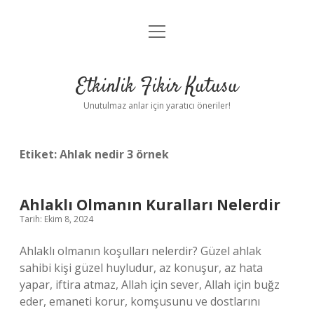
menüyü
Anasayfa
aç
Gizlilik Politikası
Etkinlik Fikir Kutusu
Yasal Uyarı
Unutulmaz anlar için yaratıcı öneriler!
Hakkımızda
Etiket:
Ahlak nedir 3 örnek
Ahlaklı Olmanın Kuralları Nelerdir
Tarih: Ekim 8, 2024
Ahlaklı olmanın koşulları nelerdir? Güzel ahlak
sahibi kişi güzel huyludur, az konuşur, az hata
yapar, iftira atmaz, Allah için sever, Allah için buğz
eder, emaneti korur, komşusunu ve dostlarını