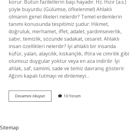
korur. Bütün faziletlerin başı hayadır. Hz. Hızır (a.s.)
şöyle buyurdu: (Gülümse, öfkelenme!) Ahlaklı
olmanin genel ilkeleri nelerdir? Temel erdemlerin
tanımı konusunda tespitimiz şudur: Hikmet,
doğruluk, merhamet, iffet, adalet, yardımseverlik,
sabır, temizlik, sözünde sadakat, cesaret. Ahlaklı
insan özellikleri nelerdir? İyi ahlaklı bir insanda
küfür, yalan, alaycılık, kıskançlık, iftira ve cimrilik gibi
olumsuz duygular yoktur veya en aza indirilir. İyi
ahlak, saf, samimi, sade ve temiz davranış gösterir.
Ağzını kapalı tutmayı ve dinlemeyi…
Ahlaklı
Devamını okuyun
10 Yorum
Olmanın
Kuralları
Nelerdir
Sitemap