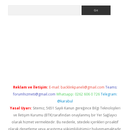
Arama
ino
Reklam ve İletişim:
E-mail:
backlinkpaneli@gmail.com
Teams:
forumhizmeti@gmail.com
Whatsapp: 0262 606 0 726
Telegram:
@karabul
Yasal Uyarı:
Sitemiz, 5651 Sayılı Kanun gereğince Bilgi Teknolojileri
ve İletişim Kurumu (BTK) tarafından onaylanmış bir Yer Sağlayıcı
olarak hizmet vermektedir. Bu nedenle, sitedeki içerikleri proaktif
olarak denetleme veya araştırma yükümlülüğümüz bulunmamaktadır.