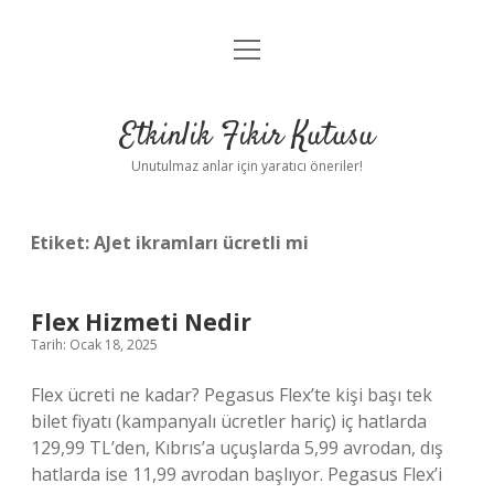
menüyü
Anasayfa
aç
Gizlilik Politikası
Etkinlik Fikir Kutusu
Yasal Uyarı
Unutulmaz anlar için yaratıcı öneriler!
Hakkımızda
Etiket:
AJet ikramları ücretli mi
Flex Hizmeti Nedir
Tarih: Ocak 18, 2025
Flex ücreti ne kadar? Pegasus Flex’te kişi başı tek
bilet fiyatı (kampanyalı ücretler hariç) iç hatlarda
129,99 TL’den, Kıbrıs’a uçuşlarda 5,99 avrodan, dış
hatlarda ise 11,99 avrodan başlıyor. Pegasus Flex’i