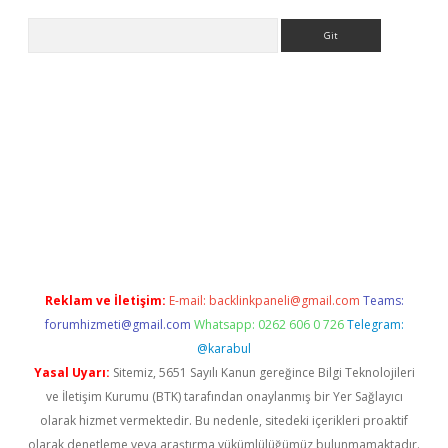
Arama
ino
Reklam ve İletişim:
E-mail:
backlinkpaneli@gmail.com
Teams:
forumhizmeti@gmail.com
Whatsapp: 0262 606 0 726
Telegram:
@karabul
Yasal Uyarı:
Sitemiz, 5651 Sayılı Kanun gereğince Bilgi Teknolojileri
ve İletişim Kurumu (BTK) tarafından onaylanmış bir Yer Sağlayıcı
olarak hizmet vermektedir. Bu nedenle, sitedeki içerikleri proaktif
olarak denetleme veya araştırma yükümlülüğümüz bulunmamaktadır.