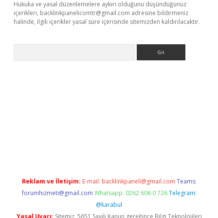
Hukuka ve yasal düzenlemelere aykırı olduğunu düşündüğünüz
içerikleri,
backlinkpanelicomtr@gmail.com
adresine bildirmeniz
halinde, ilgili içerikler yasal süre içerisinde sitemizden kaldırılacaktır.
Arama
ino
Reklam ve İletişim:
E-mail:
backlinkpaneli@gmail.com
Teams:
forumhizmeti@gmail.com
Whatsapp: 0262 606 0 726
Telegram:
@karabul
Yasal Uyarı:
Sitemiz, 5651 Sayılı Kanun gereğince Bilgi Teknolojileri