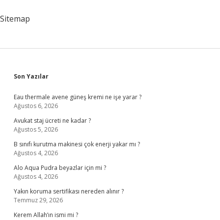
Sitemap
Sidebar
Son Yazılar
Eau thermale avene güneş kremi ne işe yarar ?
Ağustos 6, 2026
Avukat staj ücreti ne kadar ?
Ağustos 5, 2026
B sınıfı kurutma makinesi çok enerji yakar mı ?
Ağustos 4, 2026
Alo Aqua Pudra beyazlar için mi ?
Ağustos 4, 2026
Yakın koruma sertifikası nereden alınır ?
Temmuz 29, 2026
Kerem Allah’ın ismi mi ?