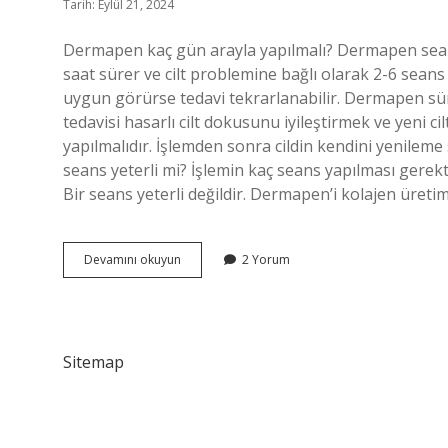
Tarih: Eylül 21, 2024
Dermapen kaç gün arayla yapılmalı? Dermapen seans
saat sürer ve cilt problemine bağlı olarak 2-6 seans 
uygun görürse tedavi tekrarlanabilir. Dermapen sürek
tedavisi hasarlı cilt dokusunu iyileştirmek ve yeni c
yapılmalıdır. İşlemden sonra cildin kendini yenileme 
seans yeterli mi? İşlemin kaç seans yapılması gerekt
Bir seans yeterli değildir. Dermapen’i kolajen üretim
Dermapen
Devamını okuyun
2 Yorum
1
Hafta
Arayla
Yapılır
Mı
Sitemap