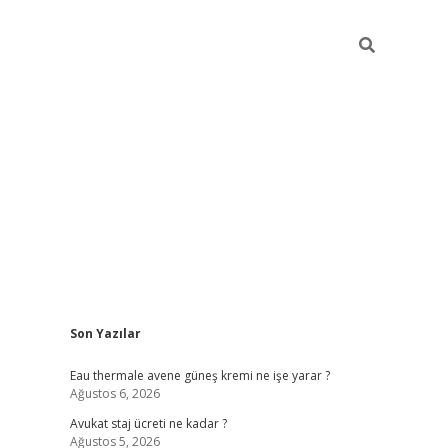
Sidebar
Son Yazılar
vdcasino
Eau thermale avene güneş kremi ne işe yarar ?
Ağustos 6, 2026
Avukat staj ücreti ne kadar ?
Ağustos 5, 2026