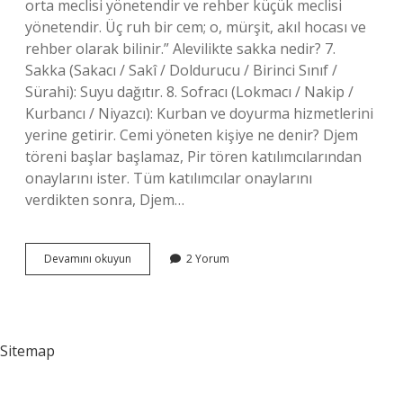
orta meclisi yönetendir ve rehber küçük meclisi
yönetendir. Üç ruh bir cem; o, mürşit, akıl hocası ve
rehber olarak bilinir.” Alevilikte sakka nedir? 7.
Sakka (Sakacı / Sakî / Doldurucu / Birinci Sınıf /
Sürahi): Suyu dağıtır. 8. Sofracı (Lokmacı / Nakip /
Kurbancı / Niyazcı): Kurban ve doyurma hizmetlerini
yerine getirir. Cemi yöneten kişiye ne denir? Djem
töreni başlar başlamaz, Pir tören katılımcılarından
onaylarını ister. Tüm katılımcılar onaylarını
verdikten sonra, Djem…
Alevilikte
Devamını okuyun
2 Yorum
Gözcü
Nedir
Sitemap