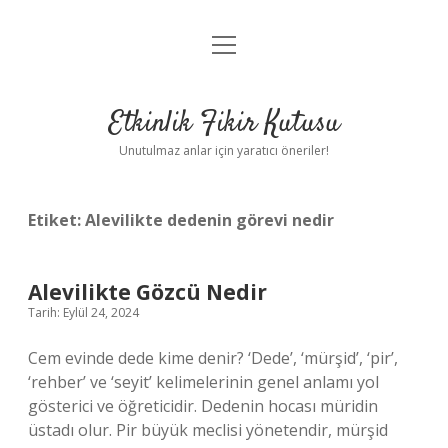
menüyü
Anasayfa
aç
Gizlilik Politikası
Etkinlik Fikir Kutusu
Yasal Uyarı
Unutulmaz anlar için yaratıcı öneriler!
Hakkımızda
Etiket:
Alevilikte dedenin görevi nedir
Alevilikte Gözcü Nedir
Tarih: Eylül 24, 2024
Cem evinde dede kime denir? ‘Dede’, ‘mürşid’, ‘pir’,
‘rehber’ ve ‘seyit’ kelimelerinin genel anlamı yol
gösterici ve öğreticidir. Dedenin hocası müridin
üstadı olur. Pir büyük meclisi yönetendir, mürşid