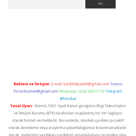
Arama
sino
Reklam ve İletişim:
E-mail:
backlinkpaneli@gmail.com
Teams:
forumhizmeti@gmail.com
Whatsapp: 0262 606 0 726
Telegram:
@karabul
Yasal Uyarı:
Sitemiz, 5651 Sayılı Kanun gereğince Bilgi Teknolojileri
ve İletişim Kurumu (BTK) tarafından onaylanmış bir Yer Sağlayıcı
olarak hizmet vermektedir. Bu nedenle, sitedeki içerikleri proaktif
olarak denetleme veya araştırma yükümlülüğümüz bulunmamaktadır.
Ancak, üyelerimiz yazdıkları içeriklerin sorumluluğunu taşımakta olup,