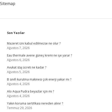
Gerekenler
Sitemap
Nelerdir
Sidebar
Son Yazılar
Mazeret izni kabul edilmezse ne olur ?
Ağustos 7, 2026
Eau thermale avene güneş kremi ne işe yarar ?
Ağustos 6, 2026
Avukat staj ücreti ne kadar ?
Ağustos 5, 2026
B sınıfı kurutma makinesi çok enerji yakar mı ?
Ağustos 4, 2026
Alo Aqua Pudra beyazlar için mi ?
Ağustos 4, 2026
Yakın koruma sertifikası nereden alınır ?
Temmuz 29, 2026