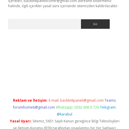
içerikleri,
backlinkpanelicomtr@gmail.com
adresine bildirmeniz
halinde, ilgili içerikler yasal süre içerisinde sitemizden kaldırılacaktır.
Arama
ino
Reklam ve İletişim:
E-mail:
backlinkpaneli@gmail.com
Teams:
forumhizmeti@gmail.com
Whatsapp: 0262 606 0 726
Telegram:
@karabul
Yasal Uyarı:
Sitemiz, 5651 Sayılı Kanun gereğince Bilgi Teknolojileri
ve İletişim Kurumu (BTK) tarafından onaylanmış bir Yer Sağlayıcı