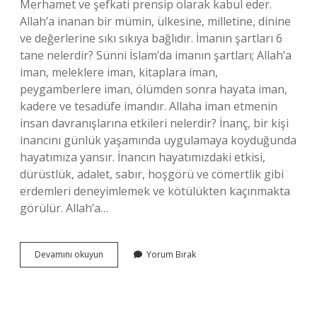
Merhamet ve şefkati prensip olarak kabul eder.
Allah’a inanan bir mümin, ülkesine, milletine, dinine
ve değerlerine sıkı sıkıya bağlıdır. İmanın şartları 6
tane nelerdir? Sünni İslam’da imanın şartları; Allah’a
iman, meleklere iman, kitaplara iman,
peygamberlere iman, ölümden sonra hayata iman,
kadere ve tesadüfe imandır. Allaha iman etmenin
insan davranışlarına etkileri nelerdir? İnanç, bir kişi
inancını günlük yaşamında uygulamaya koyduğunda
hayatımıza yansır. İnancın hayatımızdaki etkisi,
dürüstlük, adalet, sabır, hoşgörü ve cömertlik gibi
erdemleri deneyimlemek ve kötülükten kaçınmakta
görülür. Allah’a…
Allaha
Devamını okuyun
Yorum Bırak
Iman
Eden
Kişinin
Yapması