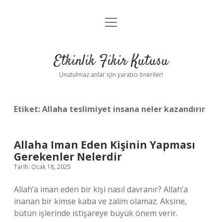
menüyü
Anasayfa
aç
Gizlilik Politikası
Etkinlik Fikir Kutusu
Yasal Uyarı
Unutulmaz anlar için yaratıcı öneriler!
Hakkımızda
Etiket:
Allaha teslimiyet insana neler kazandırır
Allaha Iman Eden Kişinin Yapması
Gerekenler Nelerdir
Tarih: Ocak 18, 2025
Allah’a iman eden bir kişi nasıl davranır? Allah’a
inanan bir kimse kaba ve zalim olamaz. Aksine,
bütün işlerinde istişareye büyük önem verir.