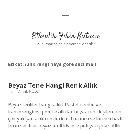
menüyü
Anasayfa
aç
Gizlilik Politikası
Etkinlik Fikir Kutusu
Yasal Uyarı
Unutulmaz anlar için yaratıcı öneriler!
Hakkımızda
Etiket:
Allık rengi neye göre seçilmeli
Beyaz Tene Hangi Renk Allık
Tarih: Aralık 6, 2024
Beyaz tenliler hangi allık? Pastel pembe ve
kahverengimsi pembe allıklar beyaz tenli kişilere en
çok yakışan allık renkleridir. Turuncu ve kırmızı bazlı
bronz allıklar beyaz tenli kişilere pek yakışmaz. Allık