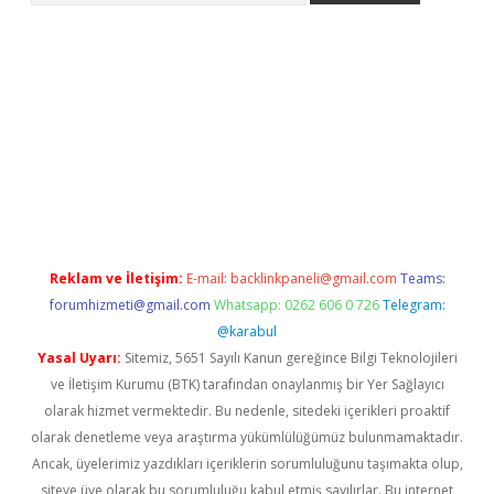
sino
Reklam ve İletişim:
E-mail:
backlinkpaneli@gmail.com
Teams:
forumhizmeti@gmail.com
Whatsapp: 0262 606 0 726
Telegram:
@karabul
Yasal Uyarı:
Sitemiz, 5651 Sayılı Kanun gereğince Bilgi Teknolojileri
ve İletişim Kurumu (BTK) tarafından onaylanmış bir Yer Sağlayıcı
olarak hizmet vermektedir. Bu nedenle, sitedeki içerikleri proaktif
olarak denetleme veya araştırma yükümlülüğümüz bulunmamaktadır.
Ancak, üyelerimiz yazdıkları içeriklerin sorumluluğunu taşımakta olup,
siteye üye olarak bu sorumluluğu kabul etmiş sayılırlar. Bu internet