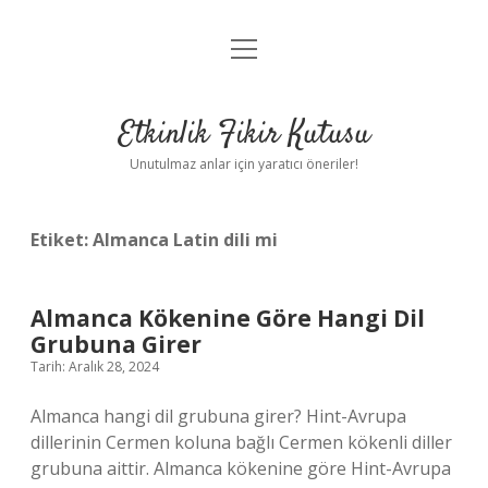
menüyü
Anasayfa
aç
Gizlilik Politikası
Etkinlik Fikir Kutusu
Yasal Uyarı
Unutulmaz anlar için yaratıcı öneriler!
Hakkımızda
Etiket:
Almanca Latin dili mi
Almanca Kökenine Göre Hangi Dil
Grubuna Girer
Tarih: Aralık 28, 2024
Almanca hangi dil grubuna girer? Hint-Avrupa
dillerinin Cermen koluna bağlı Cermen kökenli diller
grubuna aittir. Almanca kökenine göre Hint-Avrupa