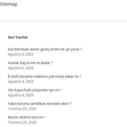
Grubuna
Sitemap
Girer
Sidebar
Son Yazılar
Eau thermale avene güneş kremi ne işe yarar ?
Ağustos 6, 2026
Avukat staj ücreti ne kadar ?
Ağustos 5, 2026
B sınıfı kurutma makinesi çok enerji yakar mı ?
Ağustos 4, 2026
Alo Aqua Pudra beyazlar için mi ?
Ağustos 4, 2026
Yakın koruma sertifikası nereden alınır ?
Temmuz 29, 2026
Kerem Allah’ın ismi mi ?
Temmuz 25, 2026