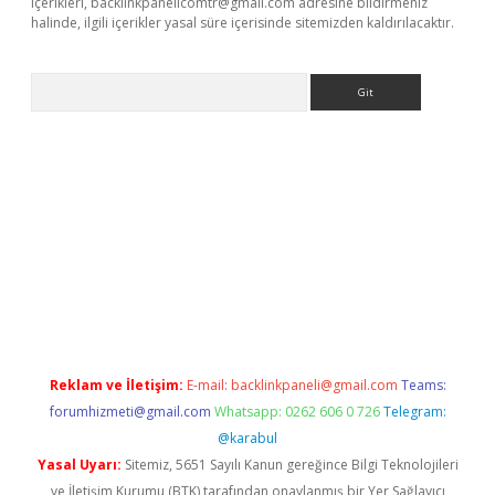
içerikleri,
backlinkpanelicomtr@gmail.com
adresine bildirmeniz
halinde, ilgili içerikler yasal süre içerisinde sitemizden kaldırılacaktır.
Arama
sino
Reklam ve İletişim:
E-mail:
backlinkpaneli@gmail.com
Teams:
forumhizmeti@gmail.com
Whatsapp: 0262 606 0 726
Telegram:
@karabul
Yasal Uyarı:
Sitemiz, 5651 Sayılı Kanun gereğince Bilgi Teknolojileri
ve İletişim Kurumu (BTK) tarafından onaylanmış bir Yer Sağlayıcı