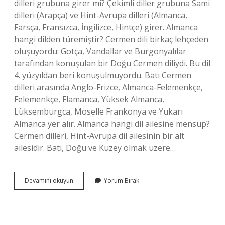
dilleri grubuna girer mi? Çekimli diller grubuna Sami
dilleri (Arapça) ve Hint-Avrupa dilleri (Almanca,
Farsça, Fransızca, İngilizce, Hintçe) girer. Almanca
hangi dilden türemiştir? Cermen dili birkaç lehçeden
oluşuyordu: Gotça, Vandallar ve Burgonyalılar
tarafından konuşulan bir Doğu Cermen diliydi. Bu dil
4. yüzyıldan beri konuşulmuyordu. Batı Cermen
dilleri arasında Anglo-Frizce, Almanca-Felemenkçe,
Felemenkçe, Flamanca, Yüksek Almanca,
Lüksemburgca, Moselle Frankonya ve Yukarı
Almanca yer alır. Almanca hangi dil ailesine mensup?
Cermen dilleri, Hint-Avrupa dil ailesinin bir alt
ailesidir. Batı, Doğu ve Kuzey olmak üzere…
Almanca
Devamını okuyun
Yorum Bırak
Kökenine
Göre
Hangi
Dil