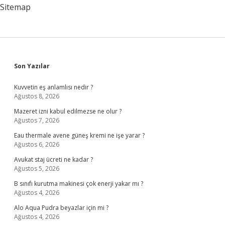
Aletin
Sitemap
Adı
Nedir
Sidebar
Son Yazılar
Kuvvetin eş anlamlısı nedir ?
Ağustos 8, 2026
Mazeret izni kabul edilmezse ne olur ?
Ağustos 7, 2026
Eau thermale avene güneş kremi ne işe yarar ?
Ağustos 6, 2026
Avukat staj ücreti ne kadar ?
Ağustos 5, 2026
B sınıfı kurutma makinesi çok enerji yakar mı ?
Ağustos 4, 2026
Alo Aqua Pudra beyazlar için mi ?
Ağustos 4, 2026