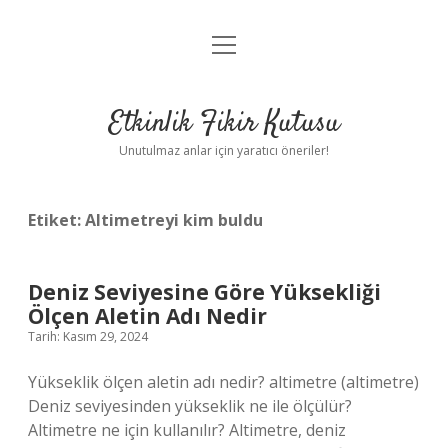
menüyü
Anasayfa
aç
Gizlilik Politikası
Etkinlik Fikir Kutusu
Yasal Uyarı
Unutulmaz anlar için yaratıcı öneriler!
Hakkımızda
Etiket:
Altimetreyi kim buldu
Deniz Seviyesine Göre Yüksekliği
Ölçen Aletin Adı Nedir
Tarih: Kasım 29, 2024
Yükseklik ölçen aletin adı nedir? altimetre (altimetre)
Deniz seviyesinden yükseklik ne ile ölçülür?
Altimetre ne için kullanılır? Altimetre, deniz