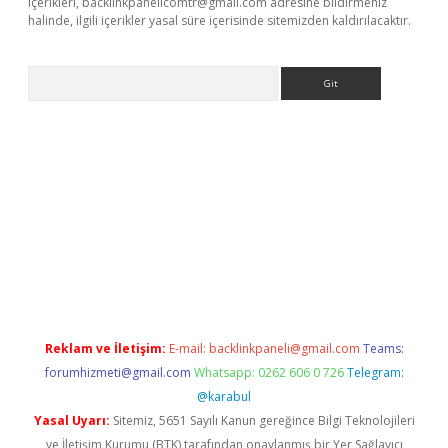
içerikleri,
backlinkpanelicomtr@gmail.com
adresine bildirmeniz
halinde, ilgili içerikler yasal süre içerisinde sitemizden kaldırılacaktır.
Arama
ino
Reklam ve İletişim:
E-mail:
backlinkpaneli@gmail.com
Teams:
forumhizmeti@gmail.com
Whatsapp: 0262 606 0 726
Telegram:
@karabul
Yasal Uyarı:
Sitemiz, 5651 Sayılı Kanun gereğince Bilgi Teknolojileri
ve İletişim Kurumu (BTK) tarafından onaylanmış bir Yer Sağlayıcı