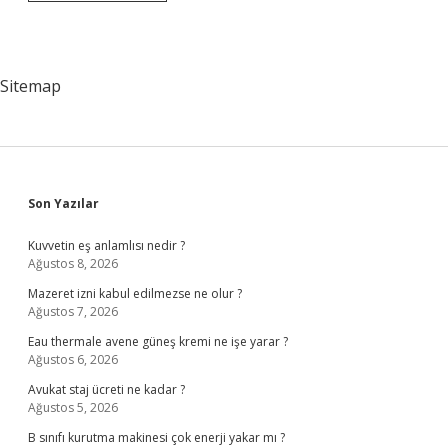
Ana
Sözleşmesini
Kim
Hazırlar
Sitemap
Sidebar
Son Yazılar
Kuvvetin eş anlamlısı nedir ?
Ağustos 8, 2026
Mazeret izni kabul edilmezse ne olur ?
Ağustos 7, 2026
Eau thermale avene güneş kremi ne işe yarar ?
Ağustos 6, 2026
Avukat staj ücreti ne kadar ?
Ağustos 5, 2026
B sınıfı kurutma makinesi çok enerji yakar mı ?