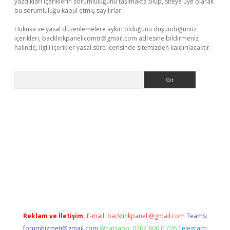
yazdıkları içeriklerin sorumluluğunu taşımakta olup, siteye üye olarak
bu sorumluluğu kabul etmiş sayılırlar.
Hukuka ve yasal düzenlemelere aykırı olduğunu düşündüğünüz
içerikleri,
backlinkpanelicomtr@gmail.com
adresine bildirmeniz
halinde, ilgili içerikler yasal süre içerisinde sitemizden kaldırılacaktır.
Arama
ino
Reklam ve İletişim:
E-mail:
backlinkpaneli@gmail.com
Teams:
forumhizmeti@gmail.com
Whatsapp: 0262 606 0 726
Telegram: