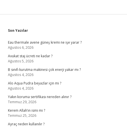
Sidebar
Son Yazılar
Eau thermale avene güneş kremi ne işe yarar ?
Ağustos 6, 2026
Avukat staj ücreti ne kadar ?
Ağustos 5, 2026
B sınıfı kurutma makinesi çok enerji yakar mı ?
Ağustos 4, 2026
Alo Aqua Pudra beyazlar için mi ?
Ağustos 4, 2026
Yakın koruma sertifikası nereden alınır ?
Temmuz 29, 2026
Kerem Allah’ın ismi mi ?
Temmuz 25, 2026
Ayraç neden kullanılır ?