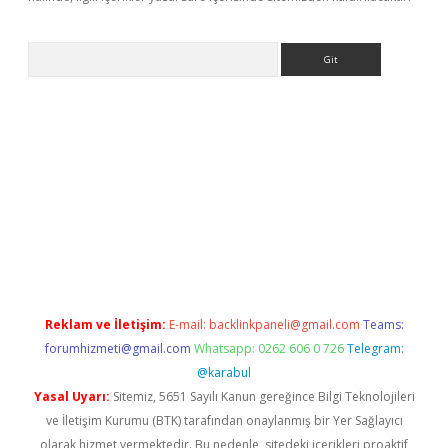
Arama
ino
Reklam ve İletişim:
E-mail:
backlinkpaneli@gmail.com
Teams:
forumhizmeti@gmail.com
Whatsapp: 0262 606 0 726
Telegram:
@karabul
Yasal Uyarı:
Sitemiz, 5651 Sayılı Kanun gereğince Bilgi Teknolojileri
ve İletişim Kurumu (BTK) tarafından onaylanmış bir Yer Sağlayıcı
olarak hizmet vermektedir. Bu nedenle, sitedeki içerikleri proaktif