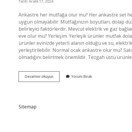
Tarih: Aralık 17, 2024
Ankastre her mutfağa olur mu? Her ankastre set h
uygun olmayabilir. Mutfağınızın boyutları, dolap d
belirleyici faktörlerdir. Mevcut elektrik ve gaz bağl
eve olur mu? Yerleşim. Yerleşik ürünler mutfak do
ürünler evinizde yeterli alanın olduğu ve su, elektri
yerleştirilebilir. Normal ocak ankastre olur mu? Satı
olmadığını belirtmek önemlidir. Tezgah üstü ürünl
Ankastre
Devamını okuyun
Yorum Bırak
Her
Eve
Olur
Mu
Sitemap