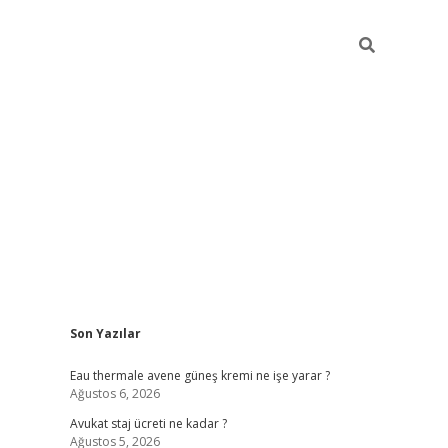
Sidebar
Son Yazılar
vdcasino
Eau thermale avene güneş kremi ne işe yarar ?
Ağustos 6, 2026
Avukat staj ücreti ne kadar ?
Ağustos 5, 2026