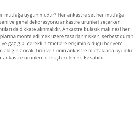
er mutfağa uygun mudur? Her ankastre set her mutfağa
üzeni ve genel dekorasyonu ankastre ürünleri seçerken
antıları da dikkate alınmalıdır. Ankastre bulaşık makinesi her
laplarına monte edilmek üzere tasarlanmışken, serbest dura
k ve gaz gibi gerekli hizmetlere erişimin olduğu her yere
n aldığınız ocak, fırın ve fırının ankastre mutfaklarla uyumlu
er ankastre ürünlere dönüştürülemez. Ev sahibi…