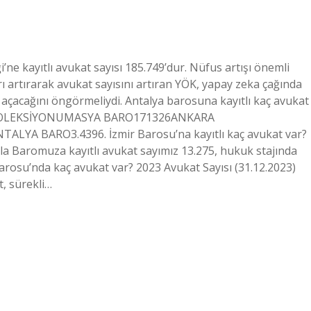
i’ne kayıtlı avukat sayısı 185.749’dur. Nüfus artışı önemli
ı artırarak avukat sayısını artıran YÖK, yapay zeka çağında
 açacağını öngörmeliydi. Antalya barosuna kayıtlı kaç avukat
KEK KOLEKSİYONUMASYA BARO171326ANKARA
YA BARO3.4396. İzmir Barosu’na kayıtlı kaç avukat var?
yla Baromuza kayıtlı avukat sayımız 13.275, hukuk stajında ​​
arosu’nda kaç avukat var? 2023 Avukat Sayısı (31.12.2023)
, sürekli…