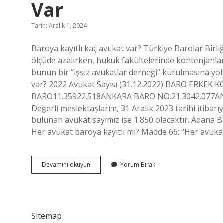
Var
Tarih: Aralık 1, 2024
Baroya kayıtlı kaç avukat var? Türkiye Barolar Birliğ
ölçüde azalırken, hukuk fakültelerinde kontenjanlar
bunun bir “işsiz avukatlar derneği” kurulmasına yol
var? 2022 Avukat Sayısı (31.12.2022) BARO ER
BARO11.35922.518ANKARA BARO NO.21.3042.077ANTAL
Değerli meslektaşlarım, 31 Aralık 2023 tarihi itibarı
bulunan avukat sayımız ise 1.850 olacaktır. Adana B
Her avukat baroya kayıtlı mı? Madde 66: “Her avukat
Türkiye
Devamını okuyun
Yorum Bırak
Barolar
Birliğine
Kayıtlı
Kaç
Avukat
Sitemap
Var