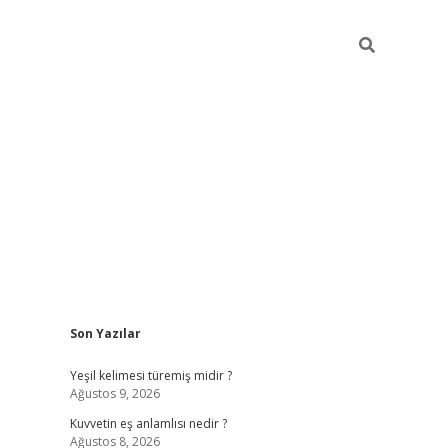
Sidebar
Son Yazılar
vdcasino
Yeşil kelimesi türemiş midir ?
Ağustos 9, 2026
Kuvvetin eş anlamlısı nedir ?
Ağustos 8, 2026