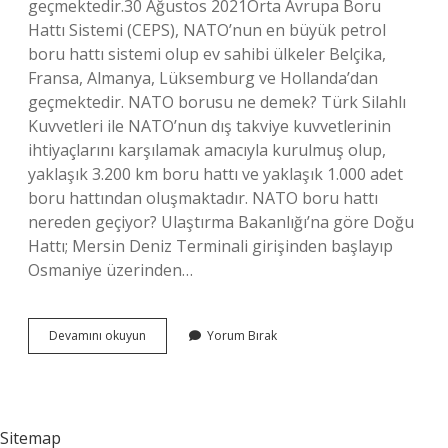
geçmektedir.30 Ağustos 2021Orta Avrupa Boru
Hattı Sistemi (CEPS), NATO’nun en büyük petrol
boru hattı sistemi olup ev sahibi ülkeler Belçika,
Fransa, Almanya, Lüksemburg ve Hollanda’dan
geçmektedir. NATO borusu ne demek? Türk Silahlı
Kuvvetleri ile NATO’nun dış takviye kuvvetlerinin
ihtiyaçlarını karşılamak amacıyla kurulmuş olup,
yaklaşık 3.200 km boru hattı ve yaklaşık 1.000 adet
boru hattından oluşmaktadır. NATO boru hattı
nereden geçiyor? Ulaştırma Bakanlığı’na göre Doğu
Hattı; Mersin Deniz Terminali girişinden başlayıp
Osmaniye üzerinden…
Nato
Devamını okuyun
Yorum Bırak
Boru
Hattı
Ne
Demek
Sitemap