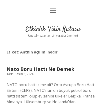
menüyü
Anasayfa
aç
Gizlilik Politikası
Etkinlik Fikir Kutusu
Yasal Uyarı
Unutulmaz anlar için yaratıcı öneriler!
Hakkımızda
Etiket:
Antnin açılımı nedir
Nato Boru Hattı Ne Demek
Tarih: Kasım 6, 2024
NATO boru hattı kime ait? Orta Avrupa Boru Hattı
Sistemi (CEPS), NATO’nun en büyük petrol boru
hattı sistemi olup ev sahibi ülkeler Belçika, Fransa,
Almanya, Lüksemburg ve Hollanda’dan