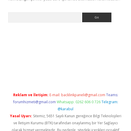
Arama
ino
Reklam ve İletişim:
E-mail:
backlinkpaneli@gmail.com
Teams:
forumhizmeti@gmail.com
Whatsapp: 0262 606 0 726
Telegram:
@karabul
Yasal Uyarı:
Sitemiz, 5651 Sayılı Kanun gereğince Bilgi Teknolojileri
ve İletişim Kurumu (BTK) tarafından onaylanmış bir Yer Sağlayıcı
olarak hizmet vermektedir. Bu nedenle, sitedeki içerikleri proaktif