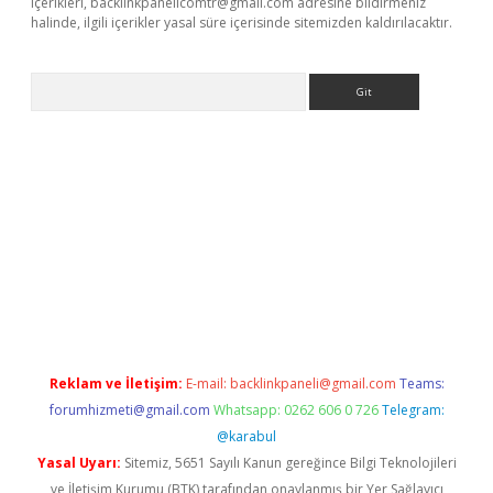
içerikleri,
backlinkpanelicomtr@gmail.com
adresine bildirmeniz
halinde, ilgili içerikler yasal süre içerisinde sitemizden kaldırılacaktır.
Arama
ino
Reklam ve İletişim:
E-mail:
backlinkpaneli@gmail.com
Teams:
forumhizmeti@gmail.com
Whatsapp: 0262 606 0 726
Telegram:
@karabul
Yasal Uyarı:
Sitemiz, 5651 Sayılı Kanun gereğince Bilgi Teknolojileri
ve İletişim Kurumu (BTK) tarafından onaylanmış bir Yer Sağlayıcı