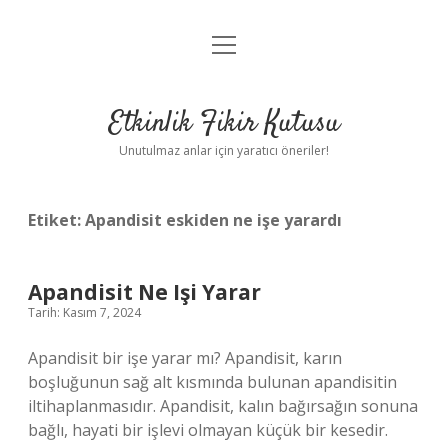
menüyü
Anasayfa
aç
Gizlilik Politikası
Etkinlik Fikir Kutusu
Yasal Uyarı
Unutulmaz anlar için yaratıcı öneriler!
Hakkımızda
Etiket:
Apandisit eskiden ne işe yarardı
Apandisit Ne Işi Yarar
Tarih: Kasım 7, 2024
Apandisit bir işe yarar mı? Apandisit, karın
boşluğunun sağ alt kısmında bulunan apandisitin
iltihaplanmasıdır. Apandisit, kalın bağırsağın sonuna
bağlı, hayati bir işlevi olmayan küçük bir kesedir.