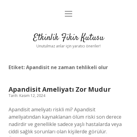
menüyü
Anasayfa
aç
Gizlilik Politikası
Etkinlik Fikir Kutusu
Yasal Uyarı
Unutulmaz anlar için yaratıcı öneriler!
Hakkımızda
Etiket:
Apandisit ne zaman tehlikeli olur
Apandisit Ameliyatı Zor Mudur
Tarih: Kasım 12, 2024
Apandisit ameliyatı riskli mi? Apandisit
ameliyatından kaynaklanan ölüm riski son derece
nadirdir ve genellikle sadece yaşlı hastalarda veya
ciddi sağlık sorunları olan kişilerde görülür.