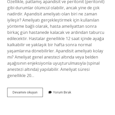
Özellikle, patlamış apandisit ve peritonit (peritonit)
gibi durumlar ölümcül olabilir, ancak yine de çok
nadirdir. Apandisit ameliyatı olan biri ne zaman
iyileşir? Ameliyatı gerçekleştirmek için kullanılan
yönteme bağlı olarak, hasta ameliyattan sonra
birkaç gün hastanede kalacak ve ardından taburcu
edilecektir. Hastalar genellikle 12 saat içinde ayağa
kalkabilir ve yaklaşık bir hafta sonra normal
yaşamlarına dönebilirler. Apandisit ameliyatı kolay
mı? Ameliyat genel anestezi altında veya belden
aşağısının enjeksiyonla uyuşturulmasıyla (spinal
anestezi altında) yapılabilir. Ameliyat süresi
genellikle 20…
Apandisit
Devamını okuyun
Yorum Bırak
Ameliyatı
Zor
Mudur