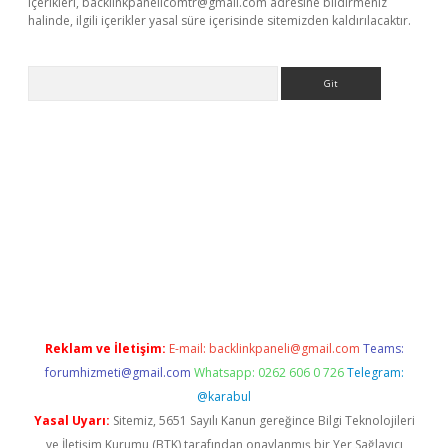
içerikleri,
backlinkpanelicomtr@gmail.com
adresine bildirmeniz
halinde, ilgili içerikler yasal süre içerisinde sitemizden kaldırılacaktır.
Arama
no
Reklam ve İletişim:
E-mail:
backlinkpaneli@gmail.com
Teams:
forumhizmeti@gmail.com
Whatsapp: 0262 606 0 726
Telegram:
@karabul
Yasal Uyarı:
Sitemiz, 5651 Sayılı Kanun gereğince Bilgi Teknolojileri
ve İletişim Kurumu (BTK) tarafından onaylanmış bir Yer Sağlayıcı