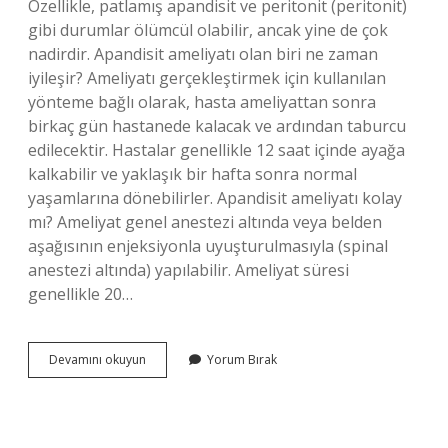
Özellikle, patlamış apandisit ve peritonit (peritonit)
gibi durumlar ölümcül olabilir, ancak yine de çok
nadirdir. Apandisit ameliyatı olan biri ne zaman
iyileşir? Ameliyatı gerçekleştirmek için kullanılan
yönteme bağlı olarak, hasta ameliyattan sonra
birkaç gün hastanede kalacak ve ardından taburcu
edilecektir. Hastalar genellikle 12 saat içinde ayağa
kalkabilir ve yaklaşık bir hafta sonra normal
yaşamlarına dönebilirler. Apandisit ameliyatı kolay
mı? Ameliyat genel anestezi altında veya belden
aşağısının enjeksiyonla uyuşturulmasıyla (spinal
anestezi altında) yapılabilir. Ameliyat süresi
genellikle 20…
Apandisit
Devamını okuyun
Yorum Bırak
Ameliyatı
Zor
Mudur