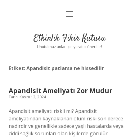
menüyü
Anasayfa
aç
Gizlilik Politikası
Etkinlik Fikir Kutusu
Yasal Uyarı
Unutulmaz anlar için yaratıcı öneriler!
Hakkımızda
Etiket:
Apandisit patlarsa ne hissedilir
Apandisit Ameliyatı Zor Mudur
Tarih: Kasım 12, 2024
Apandisit ameliyatı riskli mi? Apandisit
ameliyatından kaynaklanan ölüm riski son derece
nadirdir ve genellikle sadece yaşlı hastalarda veya
ciddi sağlık sorunları olan kişilerde görülür.