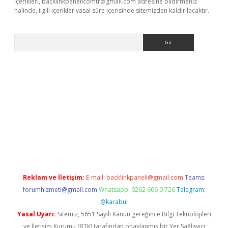
içerikleri,
backlinkpanelicomtr@gmail.com
adresine bildirmeniz
halinde, ilgili içerikler yasal süre içerisinde sitemizden kaldırılacaktır.
Arama
ino
Reklam ve İletişim:
E-mail:
backlinkpaneli@gmail.com
Teams:
forumhizmeti@gmail.com
Whatsapp: 0262 606 0 726
Telegram:
@karabul
Yasal Uyarı:
Sitemiz, 5651 Sayılı Kanun gereğince Bilgi Teknolojileri
ve İletişim Kurumu (BTK) tarafından onaylanmış bir Yer Sağlayıcı