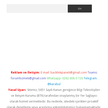
Arama
ino
Reklam ve İletişim:
E-mail:
backlinkpaneli@gmail.com
Teams:
forumhizmeti@gmail.com
Whatsapp: 0262 606 0 726
Telegram:
@karabul
Yasal Uyarı:
Sitemiz, 5651 Sayılı Kanun gereğince Bilgi Teknolojileri
ve İletişim Kurumu (BTK) tarafından onaylanmış bir Yer Sağlayıcı
olarak hizmet vermektedir. Bu nedenle, sitedeki içerikleri proaktif
olarak denetleme veya araştırma yükümlülüğümüz bulunmamaktadır.