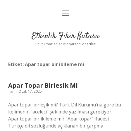
menüyü
Anasayfa
aç
Gizlilik Politikası
Etkinlik Fikir Kutusu
Yasal Uyarı
Unutulmaz anlar için yaratıcı öneriler!
Hakkımızda
Etiket:
Apar topar bir ikileme mi
Apar Topar Birlesik Mi
Tarih: Ocak 17, 2025
Apar topar birleşik mi? Türk Dil Kurumu’na göre bu
kelimenin “aceleci” şeklinde yazılması gerekiyor.
Apar topar bir ikileme mi? “Apar topar” ifadesi
Türkçe dil sözlüğünde açıklanan bir çarpma