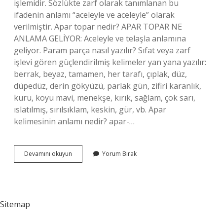
işlemidir. Sözlükte zarf olarak tanımlanan bu
ifadenin anlamı “aceleyle ve aceleyle” olarak
verilmiştir. Apar topar nedir? APAR TOPAR NE
ANLAMA GELİYOR: Aceleyle ve telaşla anlamına
geliyor. Param parça nasıl yazılır? Sıfat veya zarf
işlevi gören güçlendirilmiş kelimeler yan yana yazılır:
berrak, beyaz, tamamen, her tarafı, çıplak, düz,
düpedüz, derin gökyüzü, parlak gün, zifiri karanlık,
kuru, koyu mavi, menekşe, kırık, sağlam, çok sarı,
ıslatılmış, sırılsıklam, keskin, gür, vb. Apar
kelimesinin anlamı nedir? apar-…
Apar
Devamını okuyun
Yorum Bırak
Topar
Birlesik
Mi
Sitemap