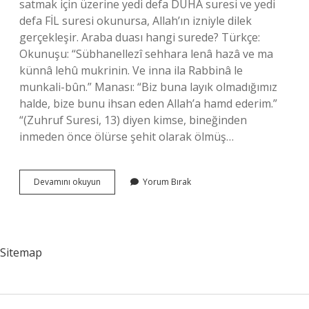
satmak için üzerine yedi defa DUHÂ suresi ve yedi
defa FİL suresi okunursa, Allah’ın izniyle dilek
gerçekleşir. Araba duası hangi surede? Türkçe:
Okunuşu: “Sübhanellezî sehhara lenâ hazâ ve ma
künnâ lehû mukrinin. Ve inna ila Rabbinâ le
munkali-bûn.” Manası: “Biz buna layık olmadığımız
halde, bize bunu ihsan eden Allah’a hamd ederim.”
“(Zuhruf Suresi, 13) diyen kimse, bineğinden
inmeden önce ölürse şehit olarak ölmüş…
Araba
Devamını okuyun
Yorum Bırak
Almak
Için
Hangi
Dua
Okunur
Sitemap