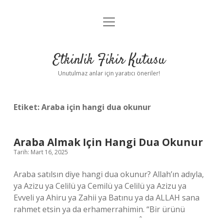
menüyü
Anasayfa
aç
Gizlilik Politikası
Etkinlik Fikir Kutusu
Yasal Uyarı
Unutulmaz anlar için yaratıcı öneriler!
Hakkımızda
Etiket:
Araba için hangi dua okunur
Araba Almak Için Hangi Dua Okunur
Tarih: Mart 16, 2025
Araba satılsın diye hangi dua okunur? Allah’ın adıyla,
ya Azizu ya Celilü ya Cemilü ya Celilü ya Azizu ya
Evveli ya Ahiru ya Zahii ya Batınu ya da ALLAH sana
rahmet etsin ya da erhamerrahimin. “Bir ürünü