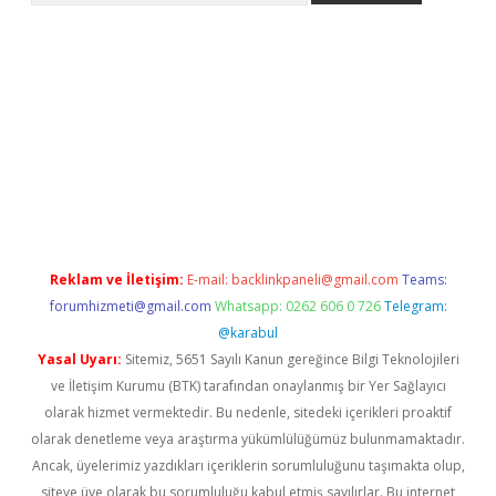
asino
Reklam ve İletişim:
E-mail:
backlinkpaneli@gmail.com
Teams:
forumhizmeti@gmail.com
Whatsapp: 0262 606 0 726
Telegram:
@karabul
Yasal Uyarı:
Sitemiz, 5651 Sayılı Kanun gereğince Bilgi Teknolojileri
ve İletişim Kurumu (BTK) tarafından onaylanmış bir Yer Sağlayıcı
olarak hizmet vermektedir. Bu nedenle, sitedeki içerikleri proaktif
olarak denetleme veya araştırma yükümlülüğümüz bulunmamaktadır.
Ancak, üyelerimiz yazdıkları içeriklerin sorumluluğunu taşımakta olup,
siteye üye olarak bu sorumluluğu kabul etmiş sayılırlar. Bu internet