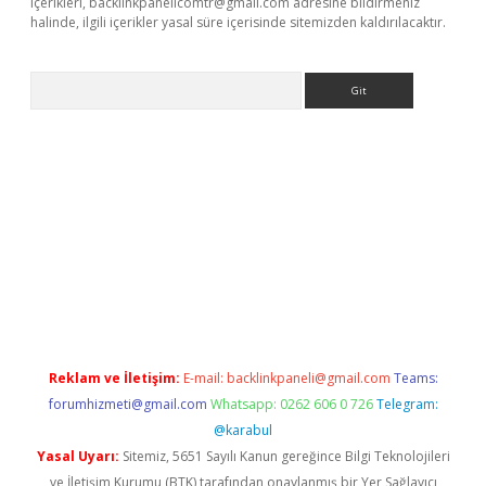
içerikleri,
backlinkpanelicomtr@gmail.com
adresine bildirmeniz
halinde, ilgili içerikler yasal süre içerisinde sitemizden kaldırılacaktır.
Arama
ino
Reklam ve İletişim:
E-mail:
backlinkpaneli@gmail.com
Teams:
forumhizmeti@gmail.com
Whatsapp: 0262 606 0 726
Telegram:
@karabul
Yasal Uyarı:
Sitemiz, 5651 Sayılı Kanun gereğince Bilgi Teknolojileri
ve İletişim Kurumu (BTK) tarafından onaylanmış bir Yer Sağlayıcı