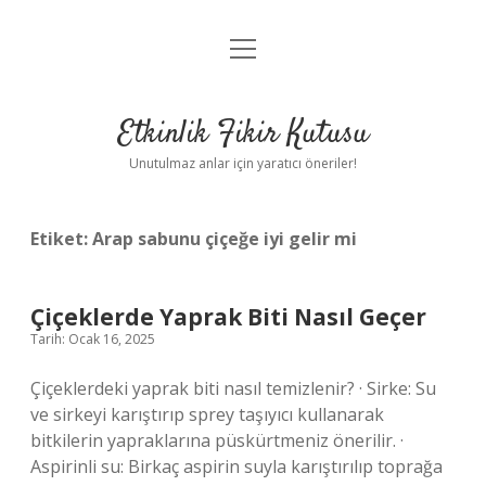
menüyü
Anasayfa
aç
Gizlilik Politikası
Etkinlik Fikir Kutusu
Yasal Uyarı
Unutulmaz anlar için yaratıcı öneriler!
Hakkımızda
Etiket:
Arap sabunu çiçeğe iyi gelir mi
Çiçeklerde Yaprak Biti Nasıl Geçer
Tarih: Ocak 16, 2025
Çiçeklerdeki yaprak biti nasıl temizlenir? · Sirke: Su
ve sirkeyi karıştırıp sprey taşıyıcı kullanarak
bitkilerin yapraklarına püskürtmeniz önerilir. ·
Aspirinli su: Birkaç aspirin suyla karıştırılıp toprağa