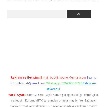
Arama
sino
Reklam ve İletişim:
E-mail:
backlinkpaneli@gmail.com
Teams:
forumhizmeti@gmail.com
Whatsapp: 0262 606 0 726
Telegram:
@karabul
Yasal Uyarı:
Sitemiz, 5651 Sayılı Kanun gereğince Bilgi Teknolojileri
ve İletişim Kurumu (BTK) tarafından onaylanmış bir Yer Sağlayıcı
olarak hizmet vermektedir. Bu nedenle, sitedeki içerikleri proaktif