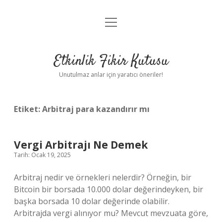
menüyü
Anasayfa
aç
Gizlilik Politikası
Etkinlik Fikir Kutusu
Yasal Uyarı
Unutulmaz anlar için yaratıcı öneriler!
Hakkımızda
Etiket:
Arbitraj para kazandırır mı
Vergi Arbitrajı Ne Demek
Tarih: Ocak 19, 2025
Arbitraj nedir ve örnekleri nelerdir? Örneğin, bir
Bitcoin bir borsada 10.000 dolar değerindeyken, bir
başka borsada 10 dolar değerinde olabilir.
Arbitrajda vergi alınıyor mu? Mevcut mevzuata göre,