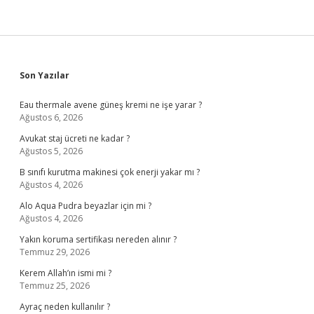
Sidebar
Son Yazılar
Eau thermale avene güneş kremi ne işe yarar ?
Ağustos 6, 2026
Avukat staj ücreti ne kadar ?
Ağustos 5, 2026
B sınıfı kurutma makinesi çok enerji yakar mı ?
Ağustos 4, 2026
Alo Aqua Pudra beyazlar için mi ?
Ağustos 4, 2026
Yakın koruma sertifikası nereden alınır ?
Temmuz 29, 2026
Kerem Allah’ın ismi mi ?
Temmuz 25, 2026
Ayraç neden kullanılır ?