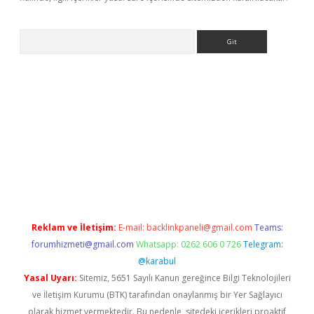
Arama
ino
Reklam ve İletişim:
E-mail:
backlinkpaneli@gmail.com
Teams:
forumhizmeti@gmail.com
Whatsapp: 0262 606 0 726
Telegram:
@karabul
Yasal Uyarı:
Sitemiz, 5651 Sayılı Kanun gereğince Bilgi Teknolojileri
ve İletişim Kurumu (BTK) tarafından onaylanmış bir Yer Sağlayıcı
olarak hizmet vermektedir. Bu nedenle, sitedeki içerikleri proaktif