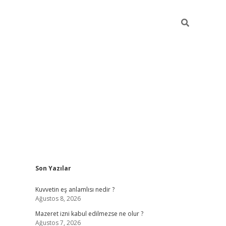
Sidebar
Son Yazılar
vdcasino
Kuvvetin eş anlamlısı nedir ?
Ağustos 8, 2026
Mazeret izni kabul edilmezse ne olur ?
Ağustos 7, 2026