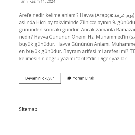
Tarih: Kasım 11, 2024
Arefe nedir kelime anlamı? Havva (Arapça: يوم عرفة‎) veya arife, dini bir bayramın öncesindeki gün. Havva günü
aslında Hicri ay takviminde Zilhicce ayının 9. gün
gününden sonraki gündür. Ancak zamanla Ramazan b
nedir? Havva Gününün Önemi Hz. Muhammed’in (s.a.v.
büyük günüdür. Havva Gününün Anlamı. Muhammed’in (
en büyük günüdür. Bayram arifesi mi arefesi mi? TD
kelimesinin doğru yazımı “arife”dir. Diğer yazılar…
Arefe
Devamını okuyun
Yorum Bırak
Nedir
Tdk
Sitemap