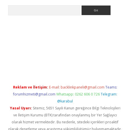
Arama
asino
Reklam ve İletişim:
E-mail:
backlinkpaneli@gmail.com
Teams:
forumhizmeti@gmail.com
Whatsapp: 0262 606 0 726
Telegram:
@karabul
Yasal Uyarı:
Sitemiz, 5651 Sayılı Kanun gereğince Bilgi Teknolojileri
ve İletişim Kurumu (BTK) tarafından onaylanmış bir Yer Sağlayıcı
olarak hizmet vermektedir. Bu nedenle, sitedeki içerikleri proaktif
olarak denetleme veya araştırma yükümlülüğümüz bulunmamaktadır.