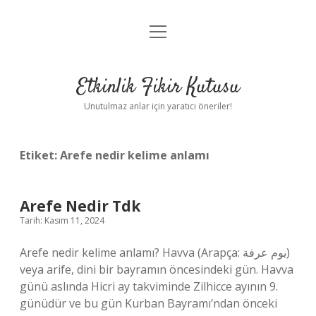
menüyü
Anasayfa
aç
Gizlilik Politikası
Etkinlik Fikir Kutusu
Yasal Uyarı
Unutulmaz anlar için yaratıcı öneriler!
Hakkımızda
Etiket:
Arefe nedir kelime anlamı
Arefe Nedir Tdk
Tarih: Kasım 11, 2024
Arefe nedir kelime anlamı? Havva (Arapça: يوم عرفة‎)
veya arife, dini bir bayramın öncesindeki gün. Havva
günü aslında Hicri ay takviminde Zilhicce ayının 9.
günüdür ve bu gün Kurban Bayramı’ndan önceki