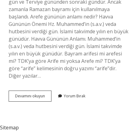
gün ve Terviye gününden sonraki gündür. Ancak
zamanla Ramazan bayramı için kullanılmaya
başlandı. Arefe gününün anlamı nedir? Havva
Gününün Önemi Hz. Muhammed’in (s.a.v.) veda
hutbesini verdiği gün. İslami takvimde yılın en büyük
günüdür. Havva Gününün Anlamı. Muhammed’in
(s.a.v.) veda hutbesini verdiği gün. İslami takvimde
yılın en büyük günüdür. Bayram arifesi mi arefesi
mi? TDK’ya göre Arife mi yoksa Arefe mi? TDK’ya
göre “arife” kelimesinin doğru yazımı “arife”dir.
Diğer yazılar…
Arefe
Devamını okuyun
Yorum Bırak
Nedir
Tdk
Sitemap