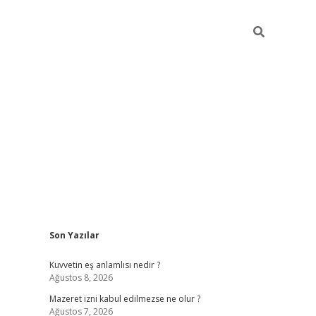
Sidebar
Son Yazılar
vdcasino
Kuvvetin eş anlamlısı nedir ?
Ağustos 8, 2026
Mazeret izni kabul edilmezse ne olur ?
Ağustos 7, 2026