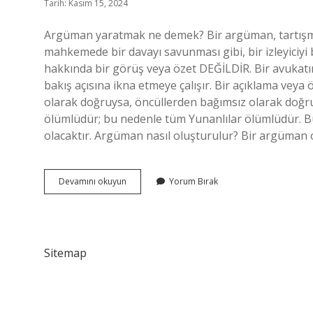
Tarih: Kasım 15, 2024
Argüman yaratmak ne demek? Bir argüman, tartışmal
mahkemede bir davayı savunması gibi, bir izleyiciyi b
hakkında bir görüş veya özet DEĞİLDİR. Bir avukatın
bakış açısına ikna etmeye çalışır. Bir açıklama v
olarak doğruysa, öncüllerden bağımsız olarak doğru
ölümlüdür; bu nedenle tüm Yunanlılar ölümlüdür. Bu
olacaktır. Argüman nasıl oluşturulur? Bir argüman o
Argüman
Devamını okuyun
Yorum Bırak
Yaratmak
Nedir
Sitemap