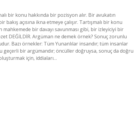
ı bir konu hakkında bir pozisyon alır. Bir avukatın
ir bakış açısına ikna etmeye çalışır. Tartışmalı bir konu
 mahkemede bir davayı savunması gibi, bir izleyiciyi bir
eya özet DEĞİLDİR. Argüman ne demek örnek? Sonuç zorunlu
dur. Bazı örnekler: Tüm Yunanlılar insandır; tüm insanlar
 geçerli bir argümandır; öncüller doğruysa, sonuç da doğru
luşturmak için, iddiaları…