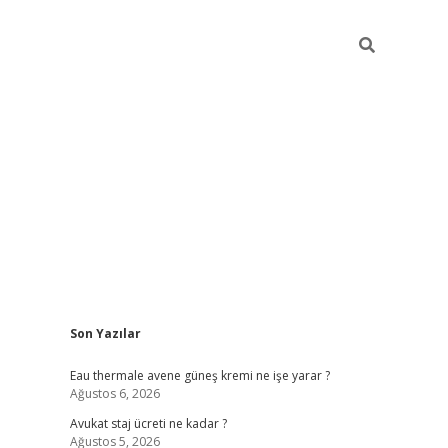
Sidebar
Son Yazılar
vdcasino
Eau thermale avene güneş kremi ne işe yarar ?
Ağustos 6, 2026
Avukat staj ücreti ne kadar ?
Ağustos 5, 2026