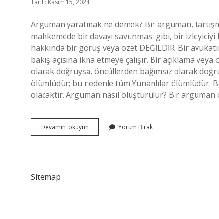
Tarih: Kasım 15, 2024
Argüman yaratmak ne demek? Bir argüman, tartışmal
mahkemede bir davayı savunması gibi, bir izleyiciyi b
hakkında bir görüş veya özet DEĞİLDİR. Bir avukatın
bakış açısına ikna etmeye çalışır. Bir açıklama v
olarak doğruysa, öncüllerden bağımsız olarak doğru
ölümlüdür; bu nedenle tüm Yunanlılar ölümlüdür. Bu
olacaktır. Argüman nasıl oluşturulur? Bir argüman o
Argüman
Devamını okuyun
Yorum Bırak
Yaratmak
Nedir
Sitemap