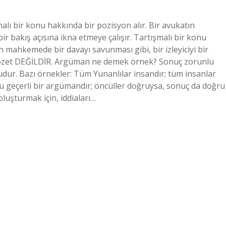
ı bir konu hakkında bir pozisyon alır. Bir avukatın
ir bakış açısına ikna etmeye çalışır. Tartışmalı bir konu
 mahkemede bir davayı savunması gibi, bir izleyiciyi bir
eya özet DEĞİLDİR. Argüman ne demek örnek? Sonuç zorunlu
dur. Bazı örnekler: Tüm Yunanlılar insandır; tüm insanlar
 geçerli bir argümandır; öncüller doğruysa, sonuç da doğru
luşturmak için, iddiaları…