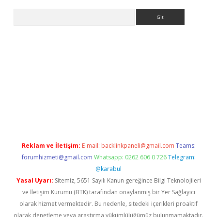
Arama
ino
Reklam ve İletişim:
E-mail:
backlinkpaneli@gmail.com
Teams:
forumhizmeti@gmail.com
Whatsapp: 0262 606 0 726
Telegram:
@karabul
Yasal Uyarı:
Sitemiz, 5651 Sayılı Kanun gereğince Bilgi Teknolojileri
ve İletişim Kurumu (BTK) tarafından onaylanmış bir Yer Sağlayıcı
olarak hizmet vermektedir. Bu nedenle, sitedeki içerikleri proaktif
olarak denetleme veya araştırma yükümlülüğümüz bulunmamaktadır.