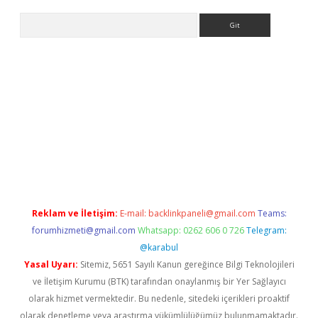
Arama
ino
Reklam ve İletişim:
E-mail:
backlinkpaneli@gmail.com
Teams:
forumhizmeti@gmail.com
Whatsapp: 0262 606 0 726
Telegram:
@karabul
Yasal Uyarı:
Sitemiz, 5651 Sayılı Kanun gereğince Bilgi Teknolojileri
ve İletişim Kurumu (BTK) tarafından onaylanmış bir Yer Sağlayıcı
olarak hizmet vermektedir. Bu nedenle, sitedeki içerikleri proaktif
olarak denetleme veya araştırma yükümlülüğümüz bulunmamaktadır.