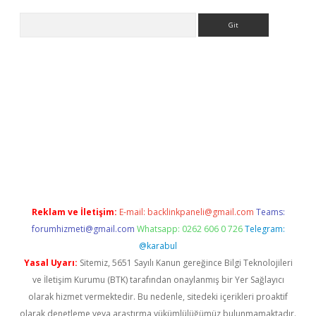
Arama
ino
Reklam ve İletişim:
E-mail:
backlinkpaneli@gmail.com
Teams:
forumhizmeti@gmail.com
Whatsapp: 0262 606 0 726
Telegram:
@karabul
Yasal Uyarı:
Sitemiz, 5651 Sayılı Kanun gereğince Bilgi Teknolojileri
ve İletişim Kurumu (BTK) tarafından onaylanmış bir Yer Sağlayıcı
olarak hizmet vermektedir. Bu nedenle, sitedeki içerikleri proaktif
olarak denetleme veya araştırma yükümlülüğümüz bulunmamaktadır.