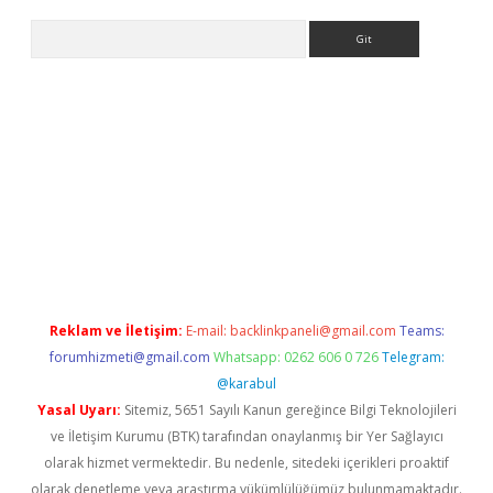
Arama
ino
Reklam ve İletişim:
E-mail:
backlinkpaneli@gmail.com
Teams:
forumhizmeti@gmail.com
Whatsapp: 0262 606 0 726
Telegram:
@karabul
Yasal Uyarı:
Sitemiz, 5651 Sayılı Kanun gereğince Bilgi Teknolojileri
ve İletişim Kurumu (BTK) tarafından onaylanmış bir Yer Sağlayıcı
olarak hizmet vermektedir. Bu nedenle, sitedeki içerikleri proaktif
olarak denetleme veya araştırma yükümlülüğümüz bulunmamaktadır.