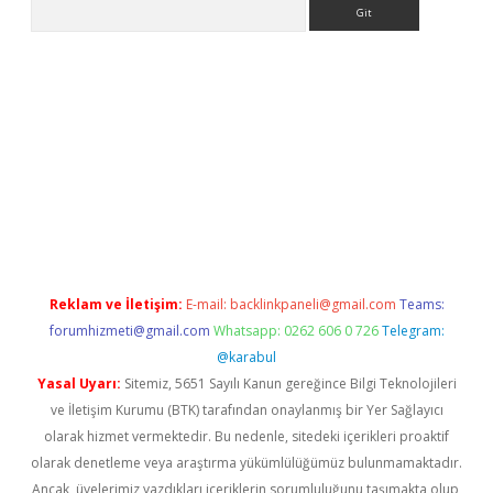
Arama
sino
Reklam ve İletişim:
E-mail:
backlinkpaneli@gmail.com
Teams:
forumhizmeti@gmail.com
Whatsapp: 0262 606 0 726
Telegram:
@karabul
Yasal Uyarı:
Sitemiz, 5651 Sayılı Kanun gereğince Bilgi Teknolojileri
ve İletişim Kurumu (BTK) tarafından onaylanmış bir Yer Sağlayıcı
olarak hizmet vermektedir. Bu nedenle, sitedeki içerikleri proaktif
olarak denetleme veya araştırma yükümlülüğümüz bulunmamaktadır.
Ancak, üyelerimiz yazdıkları içeriklerin sorumluluğunu taşımakta olup,