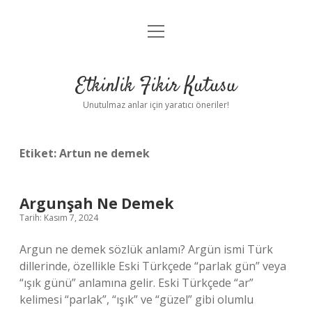
menüyü
Anasayfa
aç
Gizlilik Politikası
Etkinlik Fikir Kutusu
Yasal Uyarı
Unutulmaz anlar için yaratıcı öneriler!
Hakkımızda
Etiket:
Artun ne demek
Argunşah Ne Demek
Tarih: Kasım 7, 2024
Argun ne demek sözlük anlamı? Argün ismi Türk
dillerinde, özellikle Eski Türkçede “parlak gün” veya
“ışık günü” anlamına gelir. Eski Türkçede “ar”
kelimesi “parlak”, “ışık” ve “güzel” gibi olumlu