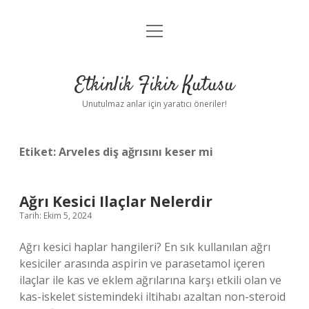
menüyü
Anasayfa
aç
Gizlilik Politikası
Etkinlik Fikir Kutusu
Yasal Uyarı
Unutulmaz anlar için yaratıcı öneriler!
Hakkımızda
Etiket:
Arveles diş ağrısını keser mi
Ağrı Kesici Ilaçlar Nelerdir
Tarih: Ekim 5, 2024
Ağrı kesici haplar hangileri? En sık kullanılan ağrı
kesiciler arasında aspirin ve parasetamol içeren
ilaçlar ile kas ve eklem ağrılarına karşı etkili olan ve
kas-iskelet sistemindeki iltihabı azaltan non-steroid