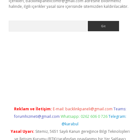
içerikleri,
backlinkpanelicomtr@gmail.com
adresine bildirmeniz
halinde, ilgili içerikler yasal süre içerisinde sitemizden kaldırılacaktır.
Arama
ino
Reklam ve İletişim:
E-mail:
backlinkpaneli@gmail.com
Teams:
forumhizmeti@gmail.com
Whatsapp: 0262 606 0 726
Telegram:
@karabul
Yasal Uyarı:
Sitemiz, 5651 Sayılı Kanun gereğince Bilgi Teknolojileri
ve İletişim Kurumu (BTK) tarafından onaylanmış bir Yer Sağlayıcı