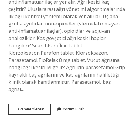
antiinflamatuar ilaçlar yer alır. Ağrı kesici kaç
çeşittir? Uluslararası ağrı yönetimi algoritmalarında
ilk ağrı kontrol yöntemi olarak yer alırlar. Üç ana
gruba ayrılırlar: non-opioidler (steroidal olmayan
anti-inflamatuar ilaçlar), opioidler ve adjuvan
analjezikler. Kas gevşetici ağrı kesici haplar
hangileri? SearchParaflex Tablet.
Klorzoksazon.Parafon tablet. Klorzoksazon,
Parasetamol.TioRelax 8 mg tablet. Vücut ağrısına
hangi ağrı kesici iyi gelir? Ağrı için parasetamol Grip
kaynaklı baş ağrılarını ve kas ağrılarını hafiflettiği
klinik olarak kanıtlanmıştır. Parasetamol, baş
ağrısı…
Ağrı
Devamını okuyun
Yorum Bırak
Kesici
Ilaçlar
Nelerdir