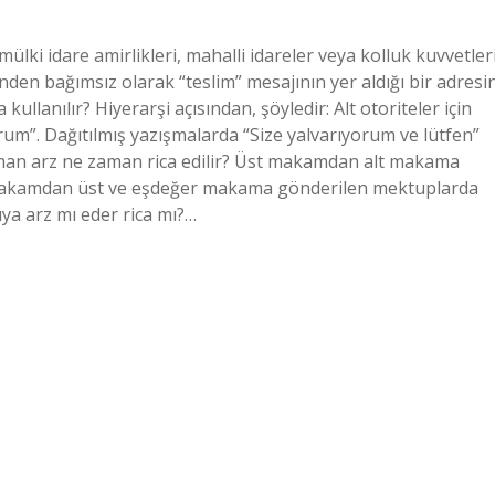
lki idare amirlikleri, mahalli idareler veya kolluk kuvvetler
den bağımsız olarak “teslim” mesajının yer aldığı bir adresi
llanılır? Hiyerarşi açısından, şöyledir: Alt otoriteler için
yorum”. Dağıtılmış yazışmalarda “Size yalvarıyorum ve lütfen”
aman arz ne zaman rica edilir? Üst makamdan alt makama
t makamdan üst ve eşdeğer makama gönderilen mektuplarda
ıya arz mı eder rica mı?…