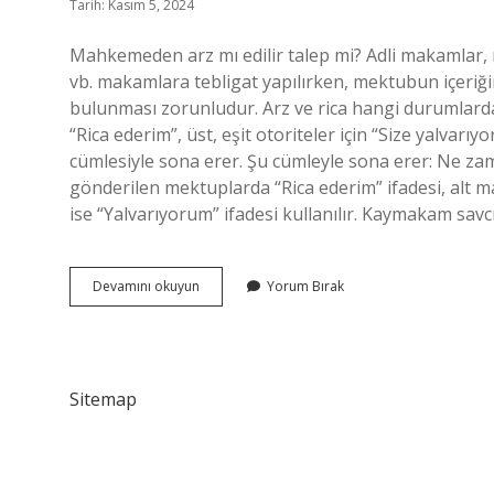
Tarih: Kasım 5, 2024
Mahkemeden arz mı edilir talep mi? Adli makamlar, mü
vb. makamlara tebligat yapılırken, mektubun içeriğin
bulunması zorunludur. Arz ve rica hangi durumlarda ku
“Rica ederim”, üst, eşit otoriteler için “Size yalvarı
cümlesiyle sona erer. Şu cümleyle sona erer: Ne z
gönderilen mektuplarda “Rica ederim” ifadesi, al
ise “Yalvarıyorum” ifadesi kullanılır. Kaymakam savc
Mahkemeye
Devamını okuyun
Yorum Bırak
Arz
Mı
Rica
Mı
Sitemap