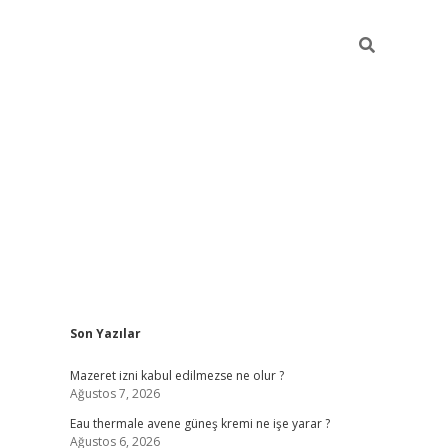
Sidebar
Son Yazılar
vdcasino
Mazeret izni kabul edilmezse ne olur ?
Ağustos 7, 2026
Eau thermale avene güneş kremi ne işe yarar ?
Ağustos 6, 2026