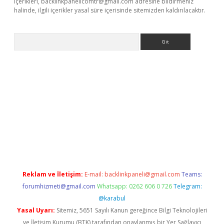
içerikleri,
backlinkpanelicomtr@gmail.com
adresine bildirmeniz
halinde, ilgili içerikler yasal süre içerisinde sitemizden kaldırılacaktır.
Arama
ino
Reklam ve İletişim:
E-mail:
backlinkpaneli@gmail.com
Teams:
forumhizmeti@gmail.com
Whatsapp: 0262 606 0 726
Telegram:
@karabul
Yasal Uyarı:
Sitemiz, 5651 Sayılı Kanun gereğince Bilgi Teknolojileri
ve İletişim Kurumu (BTK) tarafından onaylanmış bir Yer Sağlayıcı