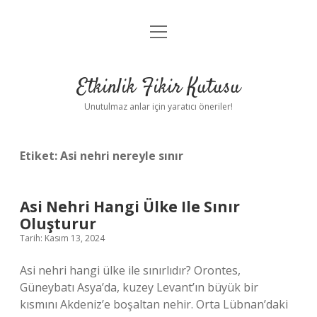
menüyü
Anasayfa
aç
Gizlilik Politikası
Etkinlik Fikir Kutusu
Yasal Uyarı
Unutulmaz anlar için yaratıcı öneriler!
Hakkımızda
Etiket:
Asi nehri nereyle sınır
Asi Nehri Hangi Ülke Ile Sınır
Oluşturur
Tarih: Kasım 13, 2024
Asi nehri hangi ülke ile sınırlıdır? Orontes,
Güneybatı Asya’da, kuzey Levant’ın büyük bir
kısmını Akdeniz’e boşaltan nehir. Orta Lübnan’daki