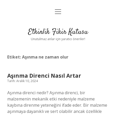
menüyü
Anasayfa
aç
Gizlilik Politikası
Etkinlik Fikir Kutusu
Yasal Uyarı
Unutulmaz anlar için yaratıcı öneriler!
Hakkımızda
Etiket:
Aşınma ne zaman olur
Aşınma Direnci Nasıl Artar
Tarih: Aralık 10, 2024
Aşınma direnci nedir? Aşınma direnci, bir
malzemenin mekanik etki nedeniyle malzeme
kaybına direnme yeteneğini ifade eder. Bir malzeme
aşınmaya dayanıklı ve sert olabilir ancak özellikle