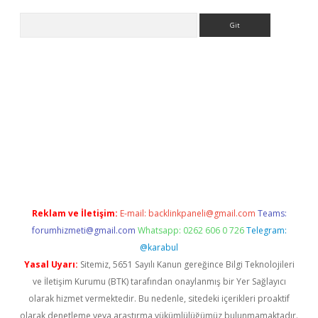
Arama
ino
Reklam ve İletişim:
E-mail:
backlinkpaneli@gmail.com
Teams:
forumhizmeti@gmail.com
Whatsapp: 0262 606 0 726
Telegram:
@karabul
Yasal Uyarı:
Sitemiz, 5651 Sayılı Kanun gereğince Bilgi Teknolojileri
ve İletişim Kurumu (BTK) tarafından onaylanmış bir Yer Sağlayıcı
olarak hizmet vermektedir. Bu nedenle, sitedeki içerikleri proaktif
olarak denetleme veya araştırma yükümlülüğümüz bulunmamaktadır.