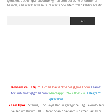
içerikleri,
backlinkpanelicomtr@gmail.com
adresine bildirmeniz
halinde, ilgili içerikler yasal süre içerisinde sitemizden kaldırılacaktır.
Arama
ino
Reklam ve İletişim:
E-mail:
backlinkpaneli@gmail.com
Teams:
forumhizmeti@gmail.com
Whatsapp: 0262 606 0 726
Telegram:
@karabul
Yasal Uyarı:
Sitemiz, 5651 Sayılı Kanun gereğince Bilgi Teknolojileri
ve İletişim Kurumu (BTK) tarafından onaylanmış bir Yer Sağlayıcı