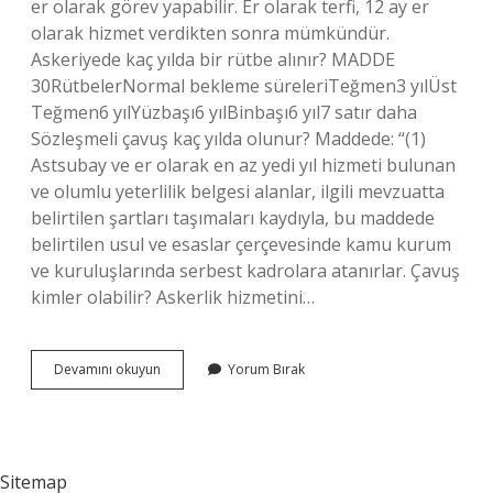
er olarak görev yapabilir. Er olarak terfi, 12 ay er
olarak hizmet verdikten sonra mümkündür.
Askeriyede kaç yılda bir rütbe alınır? MADDE
30RütbelerNormal bekleme süreleriTeğmen3 yılÜst
Teğmen6 yılYüzbaşı6 yılBinbaşı6 yıl7 satır daha
Sözleşmeli çavuş kaç yılda olunur? Maddede: “(1)
Astsubay ve er olarak en az yedi yıl hizmeti bulunan
ve olumlu yeterlilik belgesi alanlar, ilgili mevzuatta
belirtilen şartları taşımaları kaydıyla, bu maddede
belirtilen usul ve esaslar çerçevesinde kamu kurum
ve kuruluşlarında serbest kadrolara atanırlar. Çavuş
kimler olabilir? Askerlik hizmetini…
Kaç
Devamını okuyun
Yorum Bırak
Yılda
Çavuş
Olunur
Sitemap