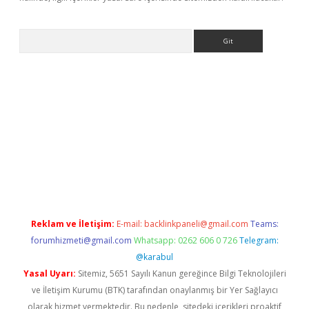
Arama
no
Reklam ve İletişim:
E-mail:
backlinkpaneli@gmail.com
Teams:
forumhizmeti@gmail.com
Whatsapp: 0262 606 0 726
Telegram:
@karabul
Yasal Uyarı:
Sitemiz, 5651 Sayılı Kanun gereğince Bilgi Teknolojileri
ve İletişim Kurumu (BTK) tarafından onaylanmış bir Yer Sağlayıcı
olarak hizmet vermektedir. Bu nedenle, sitedeki içerikleri proaktif