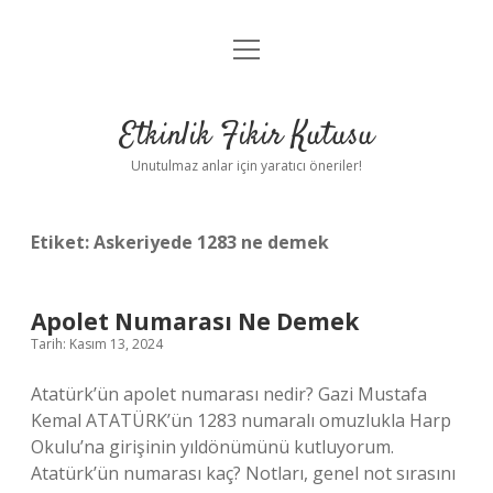
menüyü
Anasayfa
aç
Gizlilik Politikası
Etkinlik Fikir Kutusu
Yasal Uyarı
Unutulmaz anlar için yaratıcı öneriler!
Hakkımızda
Etiket:
Askeriyede 1283 ne demek
Apolet Numarası Ne Demek
Tarih: Kasım 13, 2024
Atatürk’ün apolet numarası nedir? Gazi Mustafa
Kemal ATATÜRK’ün 1283 numaralı omuzlukla Harp
Okulu’na girişinin yıldönümünü kutluyorum.
Atatürk’ün numarası kaç? Notları, genel not sırasını