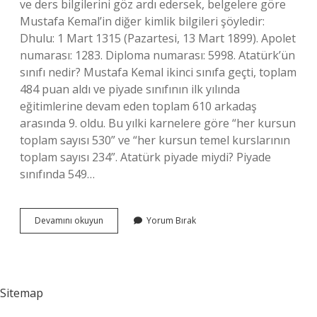
ve ders bilgilerini göz ardı edersek, belgelere göre
Mustafa Kemal’in diğer kimlik bilgileri şöyledir:
Dhulu: 1 Mart 1315 (Pazartesi, 13 Mart 1899). Apolet
numarası: 1283. Diploma numarası: 5998. Atatürk’ün
sınıfı nedir? Mustafa Kemal ikinci sınıfa geçti, toplam
484 puan aldı ve piyade sınıfının ilk yılında
eğitimlerine devam eden toplam 610 arkadaş
arasında 9. oldu. Bu yılki karnelere göre “her kursun
toplam sayısı 530” ve “her kursun temel kurslarının
toplam sayısı 234”. Atatürk piyade miydi? Piyade
sınıfında 549…
Apolet
Devamını okuyun
Yorum Bırak
Numarası
Ne
Demek
Sitemap