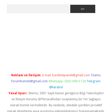
Arama
ino
Reklam ve İletişim:
E-mail:
backlinkpaneli@gmail.com
Teams:
forumhizmeti@gmail.com
Whatsapp: 0262 606 0 726
Telegram:
@karabul
Yasal Uyarı:
Sitemiz, 5651 Sayılı Kanun gereğince Bilgi Teknolojileri
ve İletişim Kurumu (BTK) tarafından onaylanmış bir Yer Sağlayıcı
olarak hizmet vermektedir. Bu nedenle, sitedeki içerikleri proaktif
olarak denetleme veya araştırma yükümlülüğümüz bulunmamaktadır.