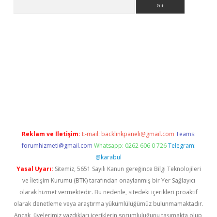
Arama
ino
Reklam ve İletişim:
E-mail:
backlinkpaneli@gmail.com
Teams:
forumhizmeti@gmail.com
Whatsapp: 0262 606 0 726
Telegram:
@karabul
Yasal Uyarı:
Sitemiz, 5651 Sayılı Kanun gereğince Bilgi Teknolojileri
ve İletişim Kurumu (BTK) tarafından onaylanmış bir Yer Sağlayıcı
olarak hizmet vermektedir. Bu nedenle, sitedeki içerikleri proaktif
olarak denetleme veya araştırma yükümlülüğümüz bulunmamaktadır.
Ancak, üyelerimiz yazdıkları içeriklerin sorumluluğunu taşımakta olup,