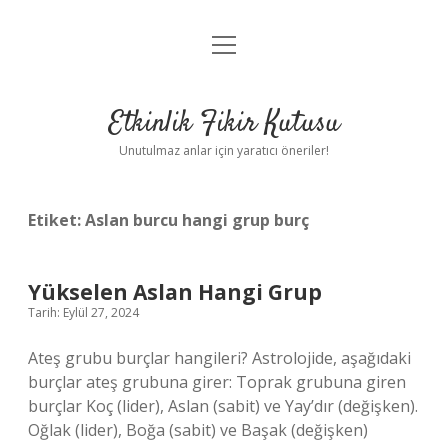
menüyü
Anasayfa
aç
Gizlilik Politikası
Etkinlik Fikir Kutusu
Yasal Uyarı
Unutulmaz anlar için yaratıcı öneriler!
Hakkımızda
Etiket:
Aslan burcu hangi grup burç
Yükselen Aslan Hangi Grup
Tarih: Eylül 27, 2024
Ateş grubu burçlar hangileri? Astrolojide, aşağıdaki
burçlar ateş grubuna girer: Toprak grubuna giren
burçlar Koç (lider), Aslan (sabit) ve Yay’dır (değişken).
Oğlak (lider), Boğa (sabit) ve Başak (değişken)