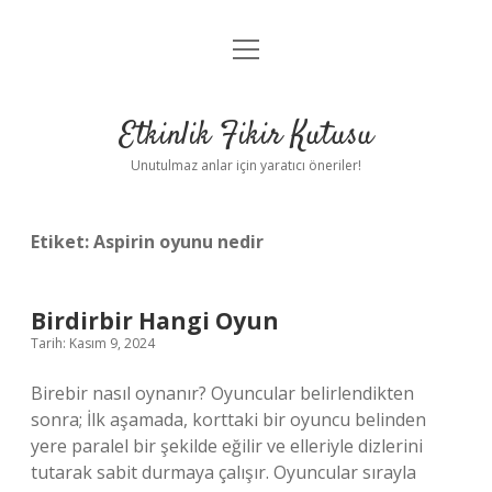
menüyü
Anasayfa
aç
Gizlilik Politikası
Etkinlik Fikir Kutusu
Yasal Uyarı
Unutulmaz anlar için yaratıcı öneriler!
Hakkımızda
Etiket:
Aspirin oyunu nedir
Birdirbir Hangi Oyun
Tarih: Kasım 9, 2024
Birebir nasıl oynanır? Oyuncular belirlendikten
sonra; İlk aşamada, korttaki bir oyuncu belinden
yere paralel bir şekilde eğilir ve elleriyle dizlerini
tutarak sabit durmaya çalışır. Oyuncular sırayla