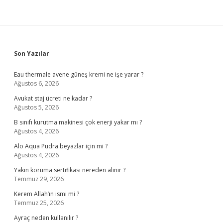
Sidebar
Son Yazılar
Eau thermale avene güneş kremi ne işe yarar ?
Ağustos 6, 2026
Avukat staj ücreti ne kadar ?
Ağustos 5, 2026
B sınıfı kurutma makinesi çok enerji yakar mı ?
Ağustos 4, 2026
Alo Aqua Pudra beyazlar için mi ?
Ağustos 4, 2026
Yakın koruma sertifikası nereden alınır ?
Temmuz 29, 2026
Kerem Allah’ın ismi mi ?
Temmuz 25, 2026
Ayraç neden kullanılır ?