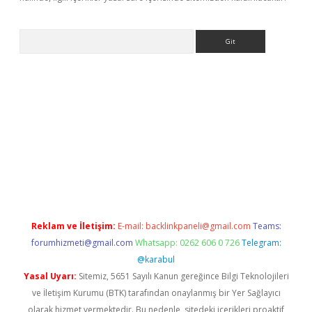
Arama
ino
Reklam ve İletişim:
E-mail:
backlinkpaneli@gmail.com
Teams:
forumhizmeti@gmail.com
Whatsapp: 0262 606 0 726
Telegram:
@karabul
Yasal Uyarı:
Sitemiz, 5651 Sayılı Kanun gereğince Bilgi Teknolojileri
ve İletişim Kurumu (BTK) tarafından onaylanmış bir Yer Sağlayıcı
olarak hizmet vermektedir. Bu nedenle, sitedeki içerikleri proaktif