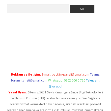
Arama
ino
Reklam ve İletişim:
E-mail:
backlinkpaneli@gmail.com
Teams:
forumhizmeti@gmail.com
Whatsapp: 0262 606 0 726
Telegram:
@karabul
Yasal Uyarı:
Sitemiz, 5651 Sayılı Kanun gereğince Bilgi Teknolojileri
ve İletişim Kurumu (BTK) tarafından onaylanmış bir Yer Sağlayıcı
olarak hizmet vermektedir. Bu nedenle, sitedeki içerikleri proaktif
olarak denetleme veya araştırma yükümlülüğümüz bulunmamaktadır.