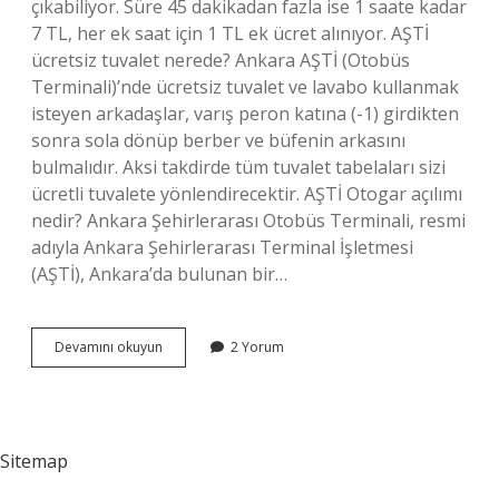
çıkabiliyor. Süre 45 dakikadan fazla ise 1 saate kadar
7 TL, her ek saat için 1 TL ek ücret alınıyor. AŞTİ
ücretsiz tuvalet nerede? Ankara AŞTİ (Otobüs
Terminali)’nde ücretsiz tuvalet ve lavabo kullanmak
isteyen arkadaşlar, varış peron katına (-1) girdikten
sonra sola dönüp berber ve büfenin arkasını
bulmalıdır. Aksi takdirde tüm tuvalet tabelaları sizi
ücretli tuvalete yönlendirecektir. AŞTİ Otogar açılımı
nedir? Ankara Şehirlerarası Otobüs Terminali, resmi
adıyla Ankara Şehirlerarası Terminal İşletmesi
(AŞTİ), Ankara’da bulunan bir…
Aşti̇
Devamını okuyun
2 Yorum
Kaç
Dakika
Ücretsiz
Sitemap