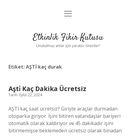
menüyü
Anasayfa
aç
Gizlilik Politikası
Etkinlik Fikir Kutusu
Yasal Uyarı
Unutulmaz anlar için yaratıcı öneriler!
Hakkımızda
Etiket:
AŞTİ kaç durak
Aşti̇ Kaç Dakika Ücretsiz
Tarih: Eylül 22, 2024
AŞTİ kaç saat ücretsiz? Girişte araçlar durmadan
otoparka giriyor. İşini bitiren vatandaşlar bariyeri
otomatik olarak kaldırıyor ve 45 dakikadır işini
bitirmemişse beklemeden ücretsiz olarak binadan