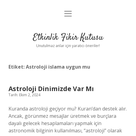
menüyü
Anasayfa
aç
Gizlilik Politikası
Etkinlik Fikir Kutusu
Yasal Uyarı
Unutulmaz anlar için yaratıcı öneriler!
Hakkımızda
Etiket:
Astroloji islama uygun mu
Astroloji Dinimizde Var Mı
Tarih: Ekim 2, 2024
Kuranda astroloji geçiyor mu? Kuran’dan destek alır.
Ancak, görünmez mesajlar üretmek ve burçlara
dayalı gelecek hesaplamaları yapmak için
astronomik bilginin kullanılması, “astroloji” olarak