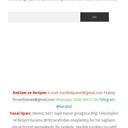
Arama
ino
Reklam ve İletişim:
E-mail:
backlinkpaneli@gmail.com
Teams:
forumhizmeti@gmail.com
Whatsapp: 0262 606 0 726
Telegram:
@karabul
Yasal Uyarı:
Sitemiz, 5651 Sayılı Kanun gereğince Bilgi Teknolojileri
ve İletişim Kurumu (BTK) tarafından onaylanmış bir Yer Sağlayıcı
olarak hizmet vermektedir. Bu nedenle, sitedeki içerikleri proaktif